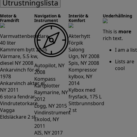
Utrustningslista
Motor &
Navigation &
Interiör &
Underhållning
Framdrift
Instrument
Komfort
This is
more
Varmvattenberedare
Akterhytt
rich text.
40 liter
Förpik
Kammrem bytt 2016
Salong
I am a list
Värmare, 5.5 kw,
Ugn, NY 2008
Lists are
diesel NY 2008
Spis, NY 2008
Autopilot, NY
cool
Ankarvinch för el
Kompressor
2008
1978
kylbox, NY
Kompass
Ankarvinch akter el,
2014
Kartplotter
NY 2011
Kylbox med
Raymarine, NY
6 stora fendrar
frysfack, 175 L
2012
Vindrutetorkare
Sittbrunnsbord
Logg, NY 2015
Vagga
2 st
Vindinstrument
Eldsläckare 2 st
Ekolod, NY
2011
AIS, NY 2017