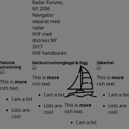
Radar Furuno,
NY 2006
Navigator
separat med
radar
VHF med
distress NY
2017
VHF handburen
Teknisk
Däcksutrustning
Segel & Rigg
Säkerhet
utrustning
This is
more
This is
more
This is
more
rich text.
rich text.
rich text.
I am a list
I am a list
I am a list
This is
more
Lists are
Lists are
Lists are
rich text.
cool
cool
cool
I am a list