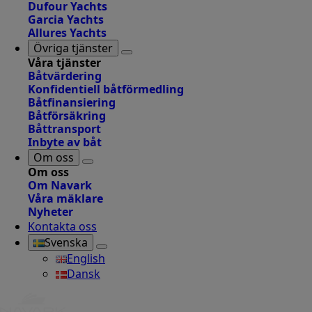
Dufour Yachts
Garcia Yachts
Allures Yachts
Övriga tjänster
Våra tjänster
Båtvärdering
Konfidentiell båtförmedling
Båtfinansiering
Båtförsäkring
Båttransport
Inbyte av båt
Om oss
Om oss
Om Navark
Våra mäklare
Nyheter
Kontakta oss
Svenska
English
Dansk