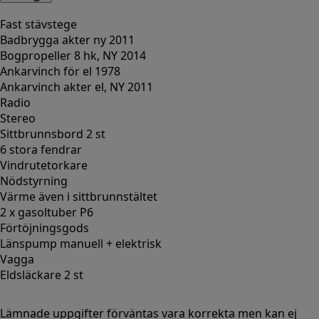
Fast stävstege
Badbrygga akter ny 2011
Bogpropeller 8 hk, NY 2014
Ankarvinch för el 1978
Ankarvinch akter el, NY 2011
Radio
Stereo
Sittbrunnsbord 2 st
6 stora fendrar
Vindrutetorkare
Nödstyrning
Värme även i sittbrunnstältet
2 x gasoltuber P6
Förtöjningsgods
Länspump manuell + elektrisk
Vagga
Eldsläckare 2 st
Lämnade uppgifter förväntas vara korrekta men kan ej