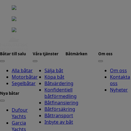
Båtar till salu
Våra tjänster
Båtmärken
Om oss
Alla båtar
Sälja båt
Om oss
Motorbåtar
Köpa båt
Kontakta
Segelbåtar
Båtvärdering
oss
Konfidentiell
Nyheter
Nya båtar
båtförmedling
Båtfinansiering
Båtförsäkring
Dufour
Båttransport
Yachts
Inbyte av båt
Garcia
Yachts