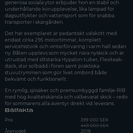
generösa sociala ytor erbjuder hon en stabil och
underhållande körupplevelse, lika lämpad för
dagsutflykter och vattensport som för snabba
transporter i skärgården.
Det här exemplaret är pedantiskt välskött med
endast cirka 295 motortimmar, komplett
servicehistorik och vinterförvaring i varm hall sedan
ny. Båten upplevs som mycket nära nyskick och är
utrustad med slitstarka Hypalon-tuber, Flexiteak-
däck, stor solbädd i fören samt praktiska
stuvutrymmen som gör livet ombord både
bekvämt och funktionellt.
En rymlig, sjösäker och premiumbyggd familje-RIB
med hög kvalitetskänsla och välbevarat skick – redo
för sommarens alla äventyr direkt vid leverans.
Båtfakta
Pris:
399 000 SEK
449 000 SEK
Årsmodell:
2018