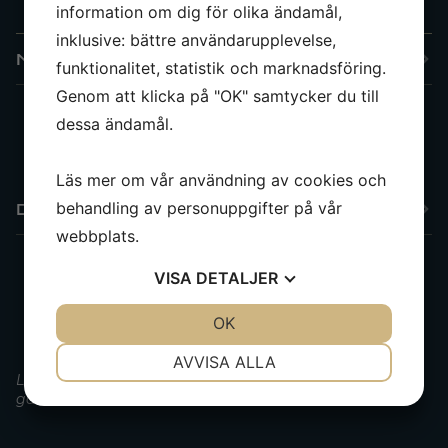
information om dig för olika ändamål,
inklusive: bättre användarupplevelse,
Navigation & Instrument
funktionalitet, statistik och marknadsföring.
Genom att klicka på "OK" samtycker du till
dessa ändamål.
Simrad plotter
Läs mer om vår användning av cookies och
behandling av personuppgifter på vår
Däcksutrustning
webbplats.
VISA
DETALJER
Fullt dynset
Kapell över styrkonsoll
JA
NEJ
OK
JA
NEJ
NÖDVÄNDIG
INSTÄLLNINGAR
AVVISA ALLA
Lämnade uppgifter förväntas vara korrekta men kan ej
JA
NEJ
JA
NEJ
garanteras
MARKNADSFÖRING
STATISTIK