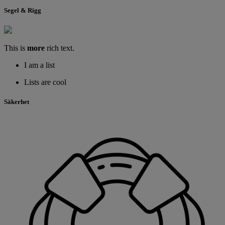
Segel & Rigg
This is
more
rich text.
I am a list
Lists are cool
Säkerhet