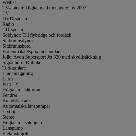
Wetbar
TV-antenn: Digital med mottagare, ny 2007
TV
DVD-spelare
Radio
CD-spelare
Soldynor: Till flybridge och fördäck
Sittbrunnsdynor
Sittbrunnsbord
Bottenmålad/Epoxi behandlad
Jolle: Avon Supersport Jet 320 med skyddstäckning
Signalhorn: Dubbla
Torktumlare
Ljudanläggning
Larm
Platt-TV
Högtalare i sittbrunn
Fendrar
Brandsläckare
Automatiska länspumpar
Livboj
Stereo
Högtalare i salongen
Länspump
Elektrisk grill