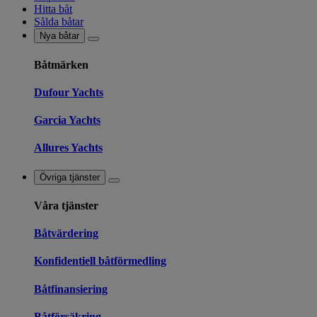
Hitta båt
Sålda båtar
Nya båtar
Båtmärken
Dufour Yachts
Garcia Yachts
Allures Yachts
Övriga tjänster
Våra tjänster
Båtvärdering
Konfidentiell båtförmedling
Båtfinansiering
Båtförsäkring