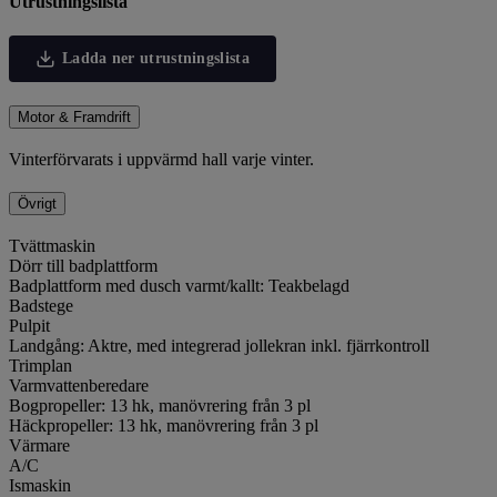
Utrustningslista
Ladda ner utrustningslista
Motor & Framdrift
Vinterförvarats i uppvärmd hall varje vinter.
Övrigt
Tvättmaskin
Dörr till badplattform
Badplattform med dusch varmt/kallt: Teakbelagd
Badstege
Pulpit
Landgång: Aktre, med integrerad jollekran inkl. fjärrkontroll
Trimplan
Varmvattenberedare
Bogpropeller: 13 hk, manövrering från 3 pl
Häckpropeller: 13 hk, manövrering från 3 pl
Värmare
A/C
Ismaskin