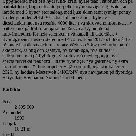
Uppgraderad med bl a hydraulisk kran, nyare teak i sittbrunn och på
badplattform, bog- och akterpropeller, nyare navigering. Båten är
inredd med 3 hytter, stor salong med ljust skinn samt rymligt pentry.
Under perioden 2014-2015 har följande gjorts: byte av 2
dieseltankar mot nya rostfria 4000 liter, nya skrovgenomföringar, ny
batteribank på förbrukningssidan 450Ah 24V, monterad
luftvärmepump för hela salongen, nytt kapell till akterdäck +
flybridge samt Fusion stereo med 4 zoner. Från 2017 och framåt har
följande installerats och reparerats: Webasto 5 kw med luftuttag för
akterdäck, salong och gästhytt, ny kombiugn, nya kuddar i
sittbrunnen och på flybridge, Silvertex grå med logotyp, nytt
specialtillverkat teakbord + stativ flybridge, nya gardiner, ny extra
kraftfull motor för bogpropeller + fjärrkontroll, nya startbatterier
2020, ny laddare Mastervolt 3/100/24V, nytt navigation på flybridge
+ styrplats Raymarine Axiom 12 med mera.
Båtfakta
Pris:
2 895 000
Årsmodell:
1999
Längd:
18,21 m
Bredd: