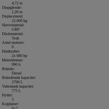
4,72 m
Djupgående:
1,20 m
Deplacement:
22.000 kg
Skrovmaterial:
GRP
Däckmaterial:
Teak
Antal motorer:
0
Hästkrafter:
2x 680 hp
Motortimmar:
990 h
Bränsle:
Diesel
Bränsletank kapacitet:
2700 L
Vattentank kapacitet:
775 L
Hytter:
3
Kojplatser:
6+2