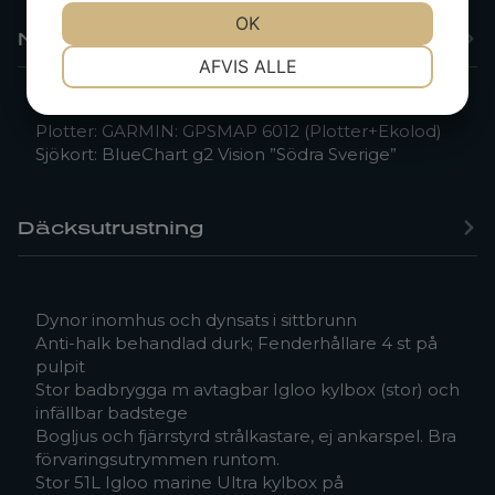
OK
Navigation & Instrument
NØDVENDIGE
PRÆFERENCER
AFVIS ALLE
Plotter: GARMIN: GPSMAP 6012 (Plotter+Ekolod)
MARKETING
STATISTIK
Sjökort: BlueChart g2 Vision ”Södra Sverige”
Däcksutrustning
Dynor inomhus och dynsats i sittbrunn
Anti-halk behandlad durk; Fenderhållare 4 st på
pulpit
Stor badbrygga m avtagbar Igloo kylbox (stor) och
infällbar badstege
Bogljus och fjärrstyrd strålkastare, ej ankarspel. Bra
förvaringsutrymmen runtom.
Stor 51L Igloo marine Ultra kylbox på