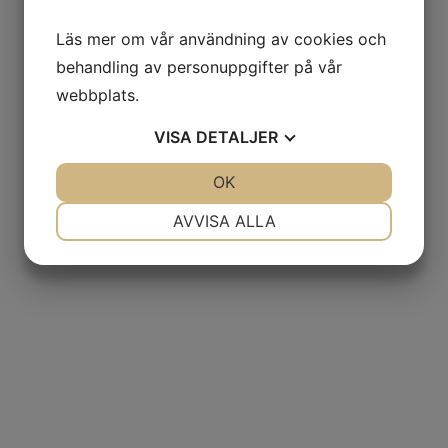
Läs mer om vår användning av cookies och
behandling av personuppgifter på vår
webbplats.
VISA
DETALJER
JA
NEJ
OK
JA
NEJ
NÖDVÄNDIG
INSTÄLLNINGAR
AVVISA ALLA
JA
NEJ
JA
NEJ
MARKNADSFÖRING
STATISTIK