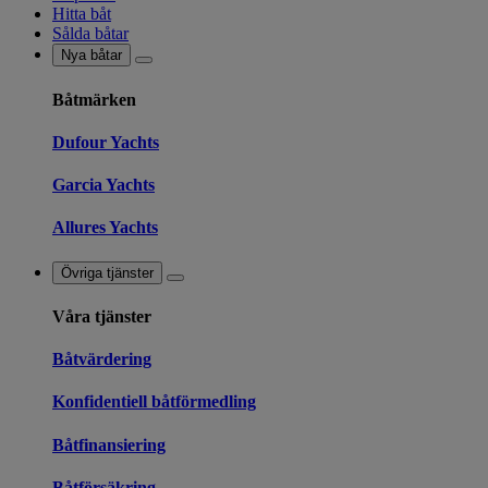
Hitta båt
Sålda båtar
Nya båtar
Båtmärken
Dufour Yachts
Garcia Yachts
Allures Yachts
Övriga tjänster
Våra tjänster
Båtvärdering
Konfidentiell båtförmedling
Båtfinansiering
Båtförsäkring