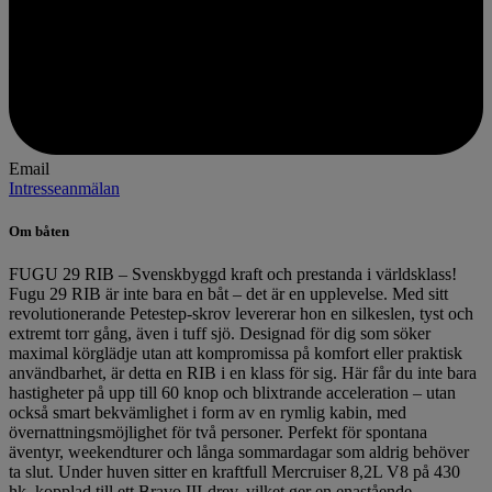
Email
Intresseanmälan
Om båten
FUGU 29 RIB – Svenskbyggd kraft och prestanda i världsklass!
Fugu 29 RIB är inte bara en båt – det är en upplevelse. Med sitt
revolutionerande Petestep-skrov levererar hon en silkeslen, tyst och
extremt torr gång, även i tuff sjö. Designad för dig som söker
maximal körglädje utan att kompromissa på komfort eller praktisk
användbarhet, är detta en RIB i en klass för sig. Här får du inte bara
hastigheter på upp till 60 knop och blixtrande acceleration – utan
också smart bekvämlighet i form av en rymlig kabin, med
övernattningsmöjlighet för två personer. Perfekt för spontana
äventyr, weekendturer och långa sommardagar som aldrig behöver
ta slut. Under huven sitter en kraftfull Mercruiser 8,2L V8 på 430
hk, kopplad till ett Bravo III-drev, vilket ger en enastående