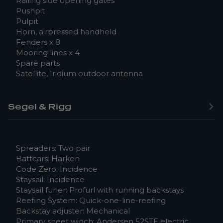
Railing side opening gates
Pushpit
Pulpit
Horn, airpressed handheld
Fenders x 8
Mooring lines x 4
Spare parts
Satellite, Iridium outdoor antenna
Segel & Rigg
Spreaders: Two pair
Battcars: Harken
Code Zero: Incidence
Staysail: Incidence
Staysail furler: Profurl with running backstays
Reefing System: Quick-one-line-reefing
Backstay adjuster: Mechanical
Primary sheet winch: Andersen 52STE electric