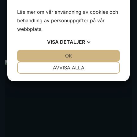
Läs mer om vår användning av cookies och
behandling av personuppgifter på vår
webbplats.
VISA
DETALJER
JA
NEJ
OK
JA
NEJ
NÖDVÄNDIG
INSTÄLLNINGAR
AVVISA ALLA
JA
NEJ
JA
NEJ
MARKNADSFÖRING
STATISTIK