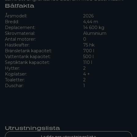
Båtfakta
Årsmodell:
2026
Bredd:
4,44 m
Deplacement:
14 600 kg
Skrovmaterial:
Aluminium
Antal motorer:
0
Hästkrafter:
75 hk
Bränsletank kapacitet:
700 l
Vattentank kapacitet:
500 l
Septiktank kapacitet:
110 l
Hytter:
2
Kojplatser:
4 +
Toaletter:
2
Duschar:
1
Utrustningslista
Ladda ner utrustningslista