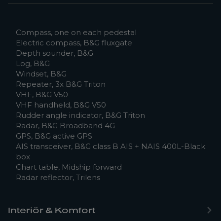
Compass, one on each pedestal
Electric compass, B&G fluxgate
Depth sounder, B&G
Log, B&G
Windset, B&G
Repeater, 3x B&G Triton
VHF, B&G V50
VHF handheld, B&G V50
Rudder angle indicator, B&G Triton
Radar, B&G Broadband 4G
GPS, B&G active GPS
AIS transceiver, B&G class B AIS + NAIS 400L-Black
box
Chart table, Midship forward
Radar reflector, Trilens
Interiör & Komfort