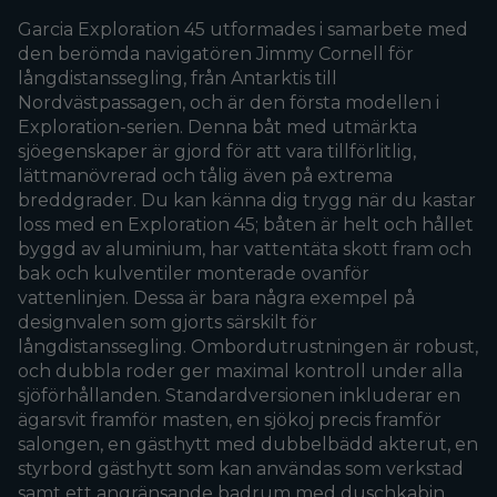
Garcia Exploration 45 utformades i samarbete med
den berömda navigatören Jimmy Cornell för
långdistanssegling, från Antarktis till
Nordvästpassagen, och är den första modellen i
Exploration-serien. Denna båt med utmärkta
sjöegenskaper är gjord för att vara tillförlitlig,
lättmanövrerad och tålig även på extrema
breddgrader. Du kan känna dig trygg när du kastar
loss med en Exploration 45; båten är helt och hållet
byggd av aluminium, har vattentäta skott fram och
bak och kulventiler monterade ovanför
vattenlinjen. Dessa är bara några exempel på
designvalen som gjorts särskilt för
långdistanssegling. Ombordutrustningen är robust,
och dubbla roder ger maximal kontroll under alla
sjöförhållanden. Standardversionen inkluderar en
ägarsvit framför masten, en sjökoj precis framför
salongen, en gästhytt med dubbelbädd akterut, en
styrbord gästhytt som kan användas som verkstad
samt ett angränsande badrum med duschkabin.