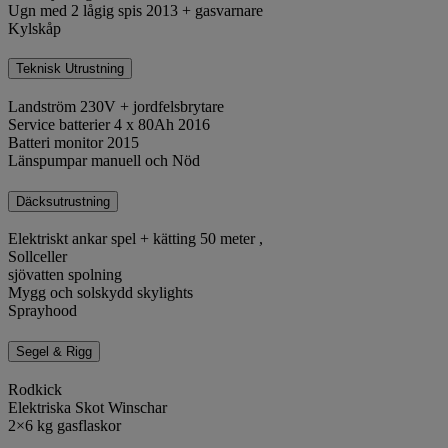
Ugn med 2 lågig spis 2013 + gasvarnare
Kylskåp
Teknisk Utrustning
Landström 230V + jordfelsbrytare
Service batterier 4 x 80Ah 2016
Batteri monitor 2015
Länspumpar manuell och Nöd
Däcksutrustning
Elektriskt ankar spel + kätting 50 meter ,
Sollceller
sjövatten spolning
Mygg och solskydd skylights
Sprayhood
Segel & Rigg
Rodkick
Elektriska Skot Winschar
2×6 kg gasflaskor