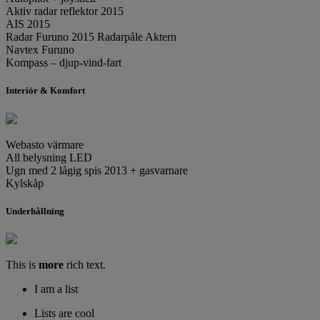
Aktiv radar reflektor 2015
AIS 2015
Radar Furuno 2015 Radarpåle Aktern
Navtex Furuno
Kompass – djup-vind-fart
Interiör & Komfort
Webasto värmare
All belysning LED
Ugn med 2 lågig spis 2013 + gasvarnare
Kylskåp
Underhållning
This is
more
rich text.
I am a list
Lists are cool