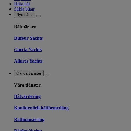
Hitta båt
Sålda båtar
Nya båtar
Båtmärken
Dufour Yachts
Garcia Yachts
Allures Yachts
Övriga tjänster
Våra tjänster
Båtvärdering
Konfidentiell båtförmedling
Båtfinansiering
Båtförsäkring