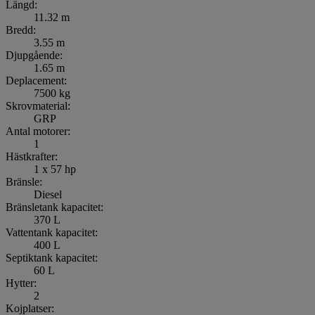
Längd:
11.32 m
Bredd:
3.55 m
Djupgående:
1.65 m
Deplacement:
7500 kg
Skrovmaterial:
GRP
Antal motorer:
1
Hästkrafter:
1 x 57 hp
Bränsle:
Diesel
Bränsletank kapacitet:
370 L
Vattentank kapacitet:
400 L
Septiktank kapacitet:
60 L
Hytter:
2
Kojplatser: