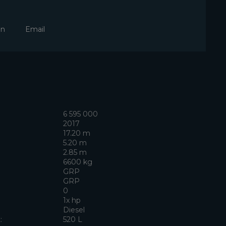
In
Email
6 595 000
2017
17.20 m
5.20 m
2.85 m
6600 kg
GRP
GRP
0
1x hp
Diesel
:
520 L