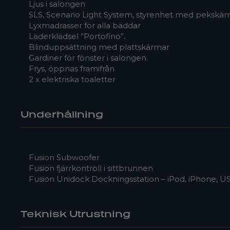
Ljus i salongen
SLS, Scenario Light System, styrenhet med pekskä
Lyxmadrasser för alla bäddar
Läderklädsel ”Portofino”.
Blinduppsättning med plattskärmar
Gardiner för fönster i salongen.
Frys, öppnas framifrån
2 x elektriska toaletter
Underhållning
Fusion Subwoofer
Fusion fjärrkontroll i sittbrunnen
Fusion Unidock Dockningsstation – iPod, iPhone, U
Teknisk Utrustning