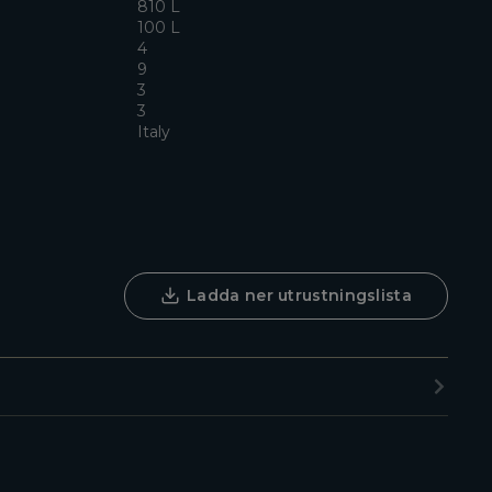
:
810 L
100 L
4
9
3
3
Italy
Ladda ner utrustningslista