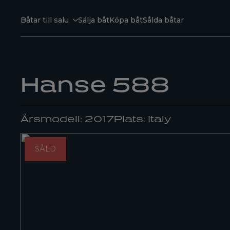
Båtar till salu
Sälja båt
Köpa båt
Sålda båtar
Hanse 588
Årsmodell: 2017
Plats: Italy
SÅLD