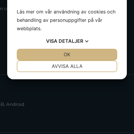
rm och dimmer.
Läs mer om vår användning av cookies och
behandling av personuppgifter på vår
webbplats.
VISA
DETALJER
JA
NEJ
OK
JA
NEJ
NÖDVÄNDIG
INSTÄLLNINGAR
AVVISA ALLA
JA
NEJ
JA
NEJ
MARKNADSFÖRING
STATISTIK
SB, Android