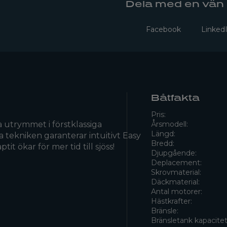
Dela med en vän
Facebook
Linked
Båtfakta
Pris:
 utrymmet i förstklassiga
Årsmodell:
Längd:
 tekniken garanterar intuitivt Easy
Bredd:
it ökar för mer tid till sjöss!
Djupgående:
Deplacement:
Skrovmaterial:
Däckmaterial:
Antal motorer:
Hästkrafter:
Bränsle:
Bränsletank kapacitet