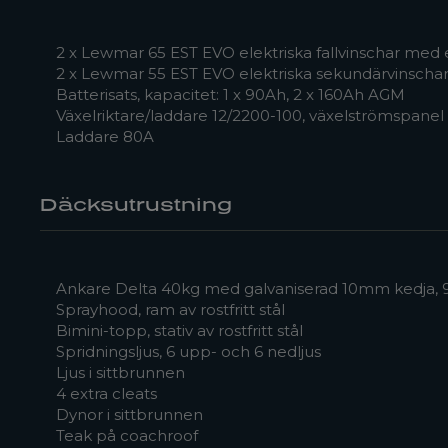
2 x Lewmar 65 EST EVO elektriska fallvinschar med 
2 x Lewmar 55 EST EVO elektriska sekundärvinschar
Batterisats, kapacitet: 1 x 90Ah, 2 x 160Ah AGM
Växelriktare/laddare 12/2200-100, växelströmspanel
Laddare 80A
Däcksutrustning
Ankare Delta 40kg med galvaniserad 10mm kedja,
Sprayhood, ram av rostfritt stål
Bimini-topp, stativ av rostfritt stål
Spridningsljus, 6 upp- och 6 nedljus
Ljus i sittbrunnen
4 extra cleats
Dynor i sittbrunnen
Teak på coachroof