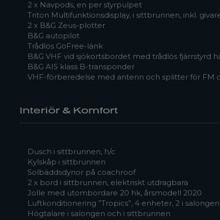
2 x Navpods, en per styrpulpet
Triton Multifunktionsdisplay, i sittbrunnen, inkl. giva
2 x B&G Zeus-plotter
B&G autopilot
Trådlös GoFree-länk
B&G VHF vid sjökortsbordet med trådlös fjärrstyrd 
B&G AIS klass B-transponder
VHF-förberedelse med antenn och splitter för FM 
Interiör & Komfort
Dusch i sittbrunnen, h/c
Kylskåp i sittbrunnen
Solbäddsdynor på coachroof
2 x bord i sittbrunnen, elektriskt utdragbara
Jolle med utombordare 20 hk, årsmodell 2020
Luftkonditionering ”Tropics”, 4 enheter, 2 i salongen, 
Högtalare i salongen och i sittbrunnen