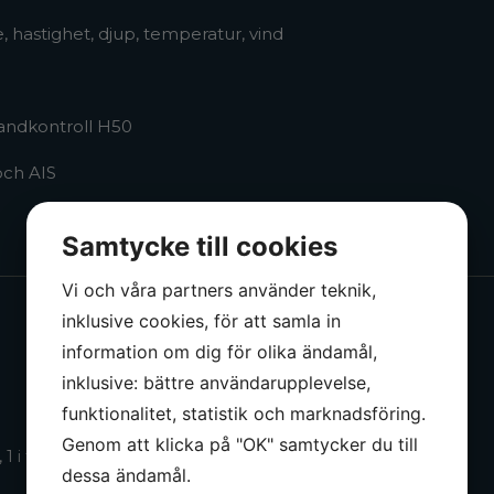
re, hastighet, djup, temperatur, vind
handkontroll H50
och AIS
Samtycke till cookies
Vi och våra partners använder teknik,
inklusive cookies, för att samla in
information om dig för olika ändamål,
inklusive: bättre användarupplevelse,
funktionalitet, statistik och marknadsföring.
Genom att klicka på "OK" samtycker du till
1 i förarhytten, 1 i akterhytten.
dessa ändamål.