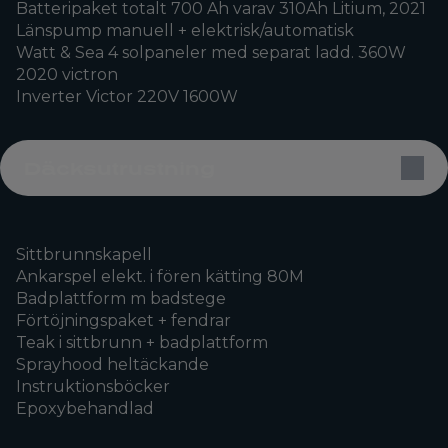
Batteripaket totalt 700 Ah varav 310Ah Litium, 2021
Länspump manuell + elektrisk/automatisk
Watt & Sea 4 solpaneler med separat ladd. 360W
2020 victron
Inverter Victor 220V 1600W
Däcksutrustning
Sittbrunnskapell
Ankarspel elekt. i fören kätting 80M
Badplattform m badstege
Förtöjningspaket + fendrar
Teak i sittbrunn + badplattform
Sprayhood heltäckande
Instruktionsböcker
Epoxybehandlad