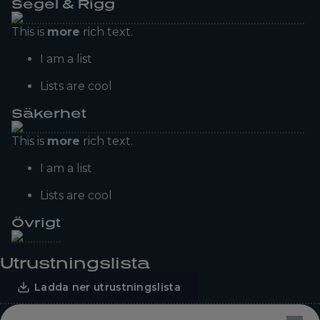
Segel & Rigg
This is
more
rich text.
I am a list
Lists are cool
Säkerhet
This is
more
rich text.
I am a list
Lists are cool
Övrigt
Utrustningslista
Ladda ner utrustningslista