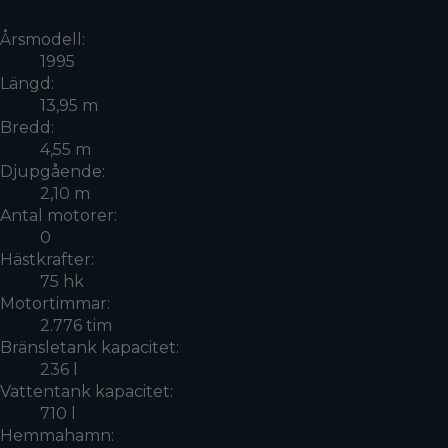
Årsmodell:
1995
Längd:
13,95 m
Bredd:
4,55 m
Djupgående:
2,10 m
Antal motorer:
0
Hästkrafter:
75 hk
Motortimmar:
2.776 tim
Bränsletank kapacitet:
236 l
Vattentank kapacitet:
710 l
Hemmahamn: