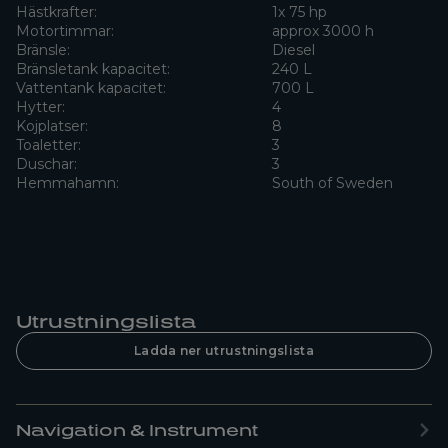
Hästkrafter:
1x 75 hp
Motortimmar:
approx 3000 h
Bränsle:
Diesel
Bränsletank kapacitet:
240 L
Vattentank kapacitet:
700 L
Hytter:
4
Kojplatser:
8
Toaletter:
3
Duschar:
3
Hemmahamn:
South of Sweden
Utrustningslista
Ladda ner utrustningslista
Navigation & Instrument