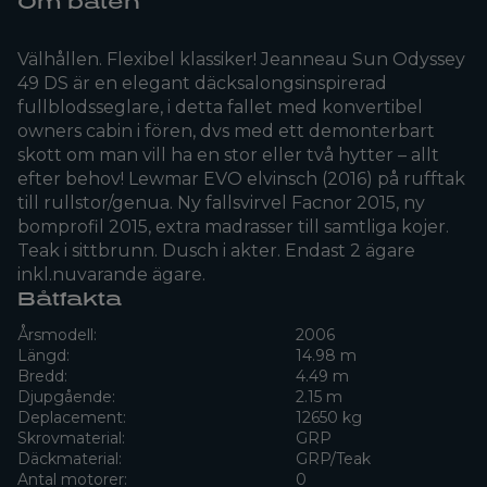
Om båten
Välhållen. Flexibel klassiker! Jeanneau Sun Odyssey
49 DS är en elegant däcksalongsinspirerad
fullblodsseglare, i detta fallet med konvertibel
owners cabin i fören, dvs med ett demonterbart
skott om man vill ha en stor eller två hytter – allt
efter behov! Lewmar EVO elvinsch (2016) på rufftak
till rullstor/genua. Ny fallsvirvel Facnor 2015, ny
bomprofil 2015, extra madrasser till samtliga kojer.
Teak i sittbrunn. Dusch i akter. Endast 2 ägare
inkl.nuvarande ägare.
Båtfakta
Årsmodell:
2006
Längd:
14.98 m
Bredd:
4.49 m
Djupgående:
2.15 m
Deplacement:
12650 kg
Skrovmaterial:
GRP
Däckmaterial:
GRP/Teak
Antal motorer:
0