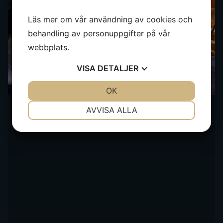
Läs mer om vår användning av cookies och
behandling av personuppgifter på vår
webbplats.
VISA
DETALJER
JA
NEJ
OK
JA
NEJ
NÖDVÄNDIG
INSTÄLLNINGAR
AVVISA ALLA
JA
NEJ
JA
NEJ
MARKNADSFÖRING
STATISTIK