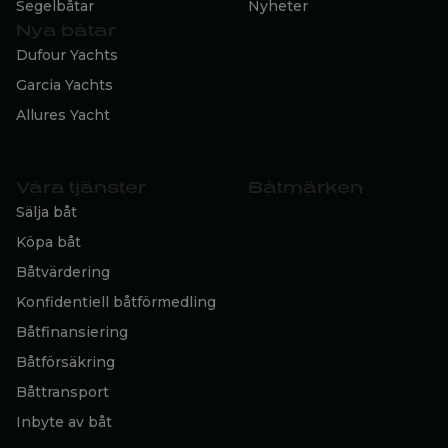
Segelbåtar
Nyheter
Nya båtar
Dufour Yachts
Garcia Yachts
Allures Yacht
Våra tjänster
Båtmärken
Sälja båt
Köpa båt
Båtvärdering
Konfidentiell båtförmedling
Båtfinansiering
Båtförsäkring
Båttransport
Inbyte av båt