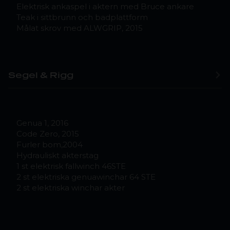
Elektrisk ankaspel i aktern med Bruce ankare
Teak i sittbrunn och badplattform
Målat skrov med ALWGRIP, 2015
Segel & Rigg
Genua 1, 2016
Code Zero, 2015
Furler bom,2004
Hydrauliskt akterstag
1 st elektrisk fallwinch 46STE
2 st elektriska genuawinchar 64 STE
2 st elektriska winchar akter