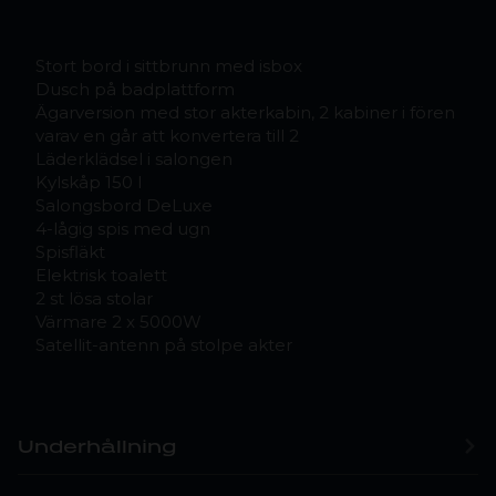
Stort bord i sittbrunn med isbox
Dusch på badplattform
Ägarversion med stor akterkabin, 2 kabiner i fören
varav en går att konvertera till 2
Läderklädsel i salongen
Kylskåp 150 l
Salongsbord DeLuxe
4-lågig spis med ugn
Spisfläkt
Elektrisk toalett
2 st lösa stolar
Värmare 2 x 5000W
Satellit-antenn på stolpe akter
Underhållning