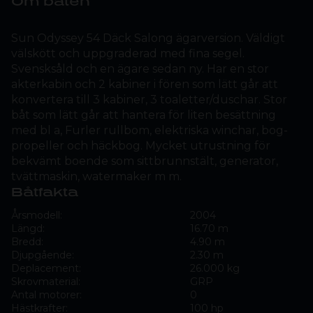
Om båten
Sun Odyssey 54 Däck Salong ägarversion. Väldigt
välskött och uppgraderad med fina segel.
Svensksåld och en ägare sedan ny. Har en stor
akterkabin och 2 kabiner i fören som lätt går att
konvertera till 3 kabiner, 3 toaletter/duschar. Stor
båt som lätt går att hantera för liten besättning
med bl a, Furler rullbom, elektriska winchar, bog-
propeller och häckbog. Mycket utrustning för
bekvämt boende som sittbrunnstält, generator,
tvättmaskin, watermaker m m.
Båtfakta
Årsmodell:
2004
Längd:
16.70 m
Bredd:
4.90 m
Djupgående:
2.30 m
Deplacement:
26.000 kg
Skrovmaterial:
GRP
Antal motorer:
0
Hästkrafter:
100 hp