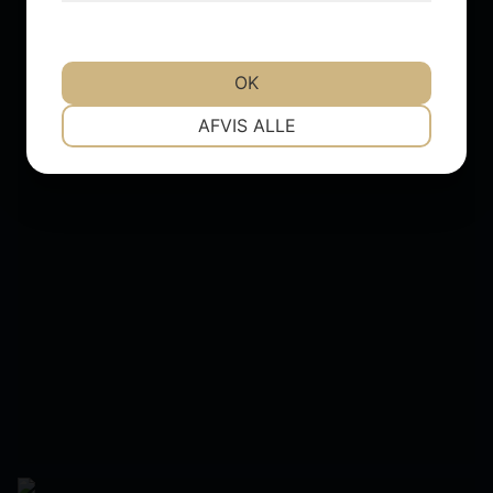
OK
NØDVENDIGE
PRÆFERENCER
AFVIS ALLE
MARKETING
STATISTIK