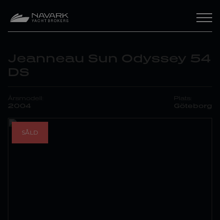
Jeanneau Sun Odyssey 54
DS
Årsmodell:
Plats:
2004
Göteborg
SÅLD