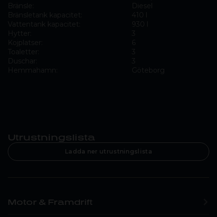
Bränsle:
Diesel
Bränsletank kapacitet:
410 l
Vattentank kapacitet:
930 l
Hytter:
3
Kojplatser:
6
Toaletter:
3
Duschar:
3
Hemmahamn:
Göteborg
Utrustningslista
Ladda ner utrustningslista
Motor & Framdrift