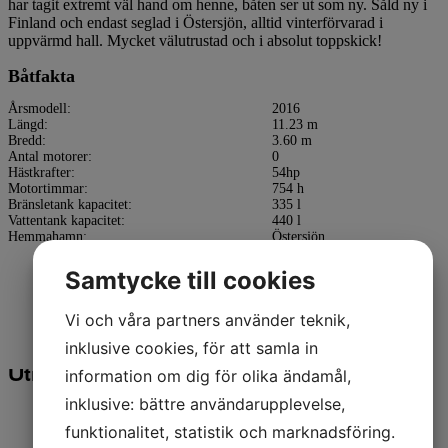
har tagit extremt väl hand om henne, båten ser ut som ny. Såld ny i
Finland och endast seglad i Östersjön, alltid vinterförvarad i
uppvärmd hall. Mycket välutrustad och i absolut toppskick!
Båtfakta
Årsmodell:
2016
Längd:
11.23 m
Bredd:
3.60 m
Antal motorer:
0
Hästkrafter:
54hp
Motortimmar:
754 h
Bränsletank kapacitet:
335 l
Vattentank kapacitet:
440 l
Hemmahamn:
Östersjön
Samtycke till cookies
Vi och våra partners använder teknik,
inklusive cookies, för att samla in
Utrustningslista
information om dig för olika ändamål,
inklusive: bättre användarupplevelse,
Ladda ner utrustningslista
funktionalitet, statistik och marknadsföring.