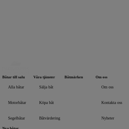
Alla bilder
Båtar till salu
Våra tjänster
Båtmärken
Om oss
Alla båtar
Sälja båt
Om oss
Motorbåtar
Köpa båt
Kontakta oss
Segelbåtar
Båtvärdering
Nyheter
Nya båtar