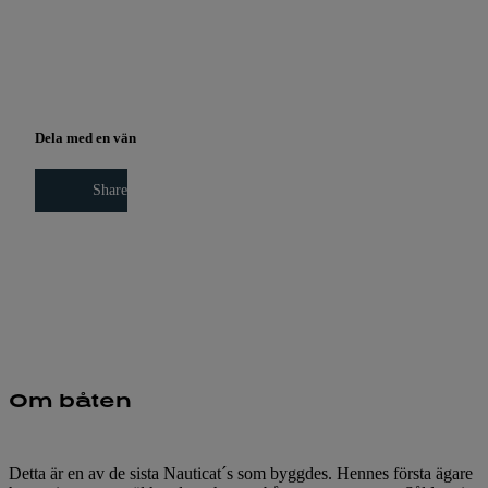
Dela med en vän
Share
Intresseanmälan
Om båten
Detta är en av de sista Nauticat´s som byggdes. Hennes första ägare