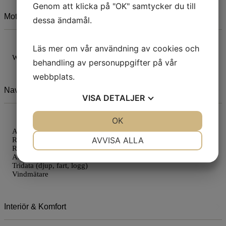
Genom att klicka på "OK" samtycker du till
Motor & Framdrift
dessa ändamål.
Läs mer om vår användning av cookies och
Webasto diesel driven värme
behandling av personuppgifter på vår
webbplats.
Navigation & Instrument
VISA
DETALJER
JA
NEJ
OK
JA
NEJ
AIS receiver
NÖDVÄNDIG
INSTÄLLNINGAR
AVVISA ALLA
Raymarine Axiom Lighthouse Plotter x 2, från 2019
Radar
JA
NEJ
JA
NEJ
Autopilot
Tridata (djup, fart, logg)
MARKNADSFÖRING
STATISTIK
Vindmätare
Interiör & Komfort