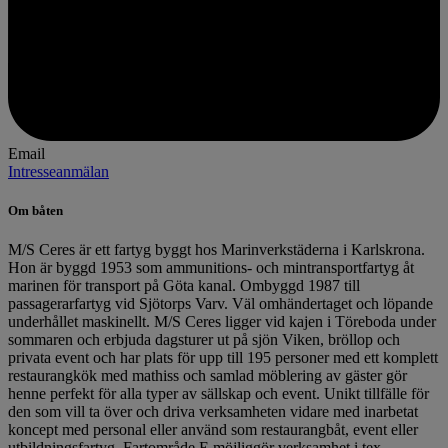
Email
Intresseanmälan
Om båten
M/S Ceres är ett fartyg byggt hos Marinverkstäderna i Karlskrona.
Hon är byggd 1953 som ammunitions- och mintransportfartyg åt
marinen för transport på Göta kanal. Ombyggd 1987 till
passagerarfartyg vid Sjötorps Varv. Väl omhändertaget och löpande
underhållet maskinellt. M/S Ceres ligger vid kajen i Töreboda under
sommaren och erbjuda dagsturer ut på sjön Viken, bröllop och
privata event och har plats för upp till 195 personer med ett komplett
restaurangkök med mathiss och samlad möblering av gäster gör
henne perfekt för alla typer av sällskap och event. Unikt tillfälle för
den som vill ta över och driva verksamheten vidare med inarbetat
koncept med personal eller använd som restaurangbåt, event eller
utbildningsfartyg. Fartområde E möjliggör verksamhet i tex.