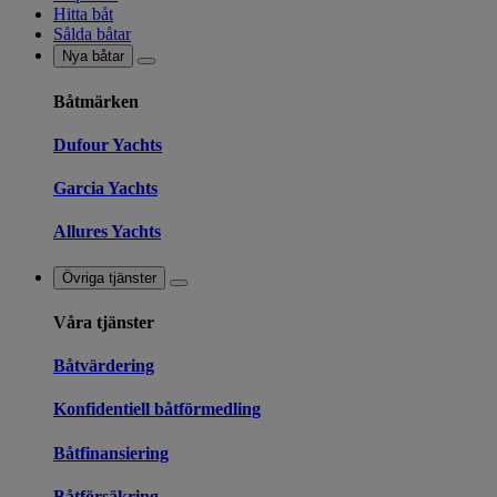
Hitta båt
Sålda båtar
Nya båtar
Båtmärken
Dufour Yachts
Garcia Yachts
Allures Yachts
Övriga tjänster
Våra tjänster
Båtvärdering
Konfidentiell båtförmedling
Båtfinansiering
Båtförsäkring