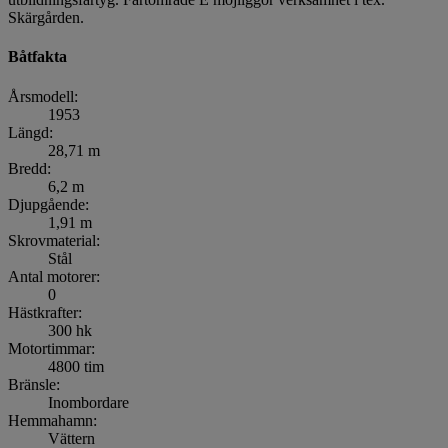
Skärgården.
Båtfakta
Årsmodell:
1953
Längd:
28,71 m
Bredd:
6,2 m
Djupgående:
1,91 m
Skrovmaterial:
Stål
Antal motorer:
0
Hästkrafter:
300 hk
Motortimmar:
4800 tim
Bränsle:
Inombordare
Hemmahamn:
Vättern