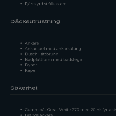
Fjärrstyrd strålkastare
Däcksutrustning
Ankare
Ankarspel med ankarkätting
Dusch i sittbrunn
Badplattform med badstege
Dynor
Kapell
Säkerhet
Gummibåt Great White 270 med 20 hk fyrtakt
Brandsläckare