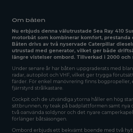
Om båten
Nu erbjuds denna välutrustade Sea Ray 410 Sun
motorbåt som kombinerar komfort, prestanda
Båten drivs av två nyservade Caterpillar diese
utrustad med generator, vilket ger både drift
längre vistelser ombord. Tillverkad i 2000 och s
Under senare år har båten uppgraderats med blan
radar, autopilot och VHF, vilket ger trygga förutsä
färder. För enkel manövrering finns bogpropeller, 
fjärrstyrd strålkastare.
Cockpit och de utvändiga ytorna håller en hög st
sittbrunnen, ny teak på badplattformen samt nya d
två oanvända soldynor och det nyare camperkapell
förlänger båtsäsongen.
Ombord erbjuds ett bekvämt boende med två hyt