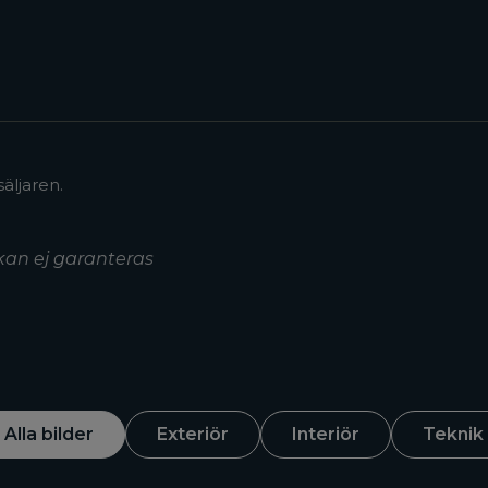
äljaren.
kan ej garanteras
Alla bilder
Exteriör
Interiör
Teknik