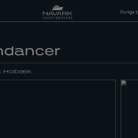
Övriga t
ndancer
s: Holbæk