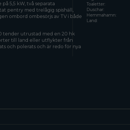
 på 5,5 kW, två separata
Toaletter:
Duschar:
at pentry med trelågig spishäll,
Hemmahamn:
gen ombord ombesörjs av TV i både
Land:
0 tender utrustad med en 20 hk
r till land eller utflykter från
ts och polerats och är redo för nya