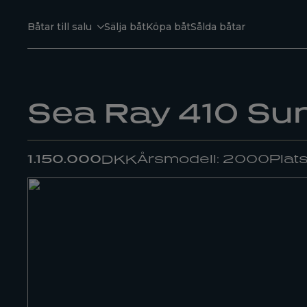
Båtar till salu
Sälja båt
Köpa båt
Sålda båtar
Sea Ray 410 Su
1.150.000
Årsmodell: 2000
Plat
DKK