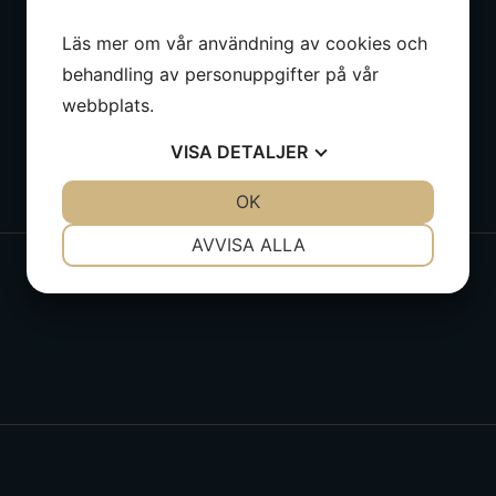
Läs mer om vår användning av cookies och
behandling av personuppgifter på vår
webbplats.
VISA
DETALJER
JA
NEJ
OK
JA
NEJ
NÖDVÄNDIG
INSTÄLLNINGAR
AVVISA ALLA
JA
NEJ
JA
NEJ
MARKNADSFÖRING
STATISTIK