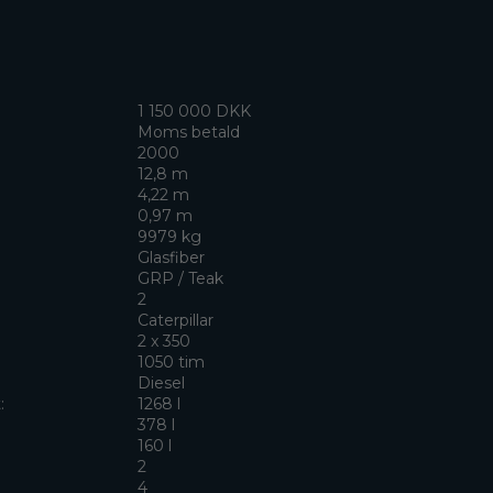
1 150 000 DKK
Moms betald
2000
12,8 m
4,22 m
0,97 m
9979 kg
Glasfiber
GRP / Teak
2
Caterpillar
2 x 350
1050 tim
Diesel
:
1268 l
:
378 l
160 l
2
4