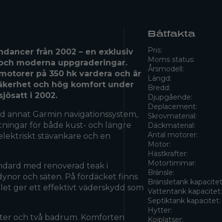
Båtfakta
Pris:
dancer från 2002 – en exklusiv
Moms status:
 och moderna uppgraderingar.
Årsmodell:
lmotorer på 350 hk vardera och är
Längd:
säkerhet och hög komfort under
Bredd:
jösatt i 2002.
Djupgående:
Deplacement:
d annat Garmin navigationssystem,
Skrovmaterial:
ttningar för både kust- och längre
Däckmaterial:
Antal motorer:
elektriskt stävankare och en
Motor:
Hästkrafter:
Motortimmar:
andard med renoverad teak i
Bränsle:
ynor och säten. På fördäcket finns
Bränsletank kapacitet
et ger ett effektivt väderskydd som
Vattentank kapacitet
Septiktank kapacitet:
Hytter:
ter och två badrum. Komforten
Kojplatser: