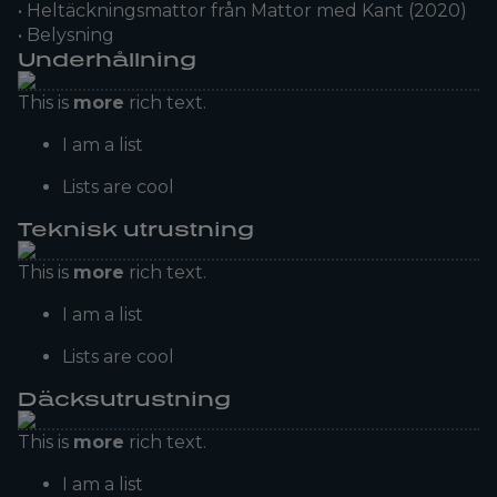
• Heltäckningsmattor från Mattor med Kant (2020)
• Belysning
Underhållning
This is
more
rich text.
I am a list
Lists are cool
Teknisk utrustning
This is
more
rich text.
I am a list
Lists are cool
Däcksutrustning
This is
more
rich text.
I am a list