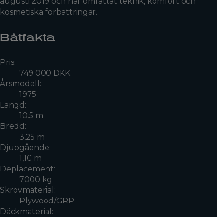
augusti 2019 och har omfattat teknik, komfort och
kosmetiska förbättringar.
Båtfakta
Pris:
749 000 DKK
Årsmodell:
1975
Längd:
10.5 m
Bredd:
3,25 m
Djupgående:
1,10 m
Deplacement:
7000 kg
Skrovmaterial:
Plywood/GRP
Däckmaterial: