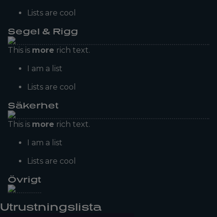
Lists are cool
Segel & Rigg
This is
more
rich text.
I am a list
Lists are cool
Säkerhet
This is
more
rich text.
I am a list
Lists are cool
Övrigt
Utrustningslista