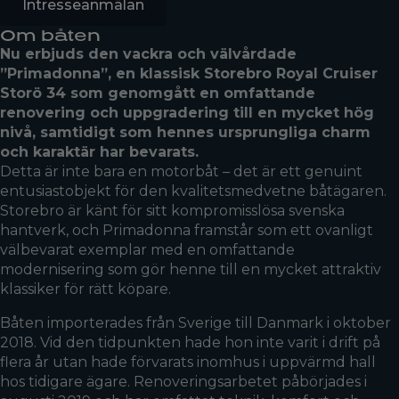
Intresseanmälan
Om båten
Nu erbjuds den vackra och välvårdade
”Primadonna”, en klassisk Storebro Royal Cruiser
Storö 34 som genomgått en omfattande
renovering och uppgradering till en mycket hög
nivå, samtidigt som hennes ursprungliga charm
och karaktär har bevarats.
Detta är inte bara en motorbåt – det är ett genuint
entusiastobjekt för den kvalitetsmedvetne båtägaren.
Storebro är känt för sitt kompromisslösa svenska
hantverk, och Primadonna framstår som ett ovanligt
välbevarat exemplar med en omfattande
modernisering som gör henne till en mycket attraktiv
klassiker för rätt köpare.
Båten importerades från Sverige till Danmark i oktober
2018. Vid den tidpunkten hade hon inte varit i drift på
flera år utan hade förvarats inomhus i uppvärmd hall
hos tidigare ägare. Renoveringsarbetet påbörjades i