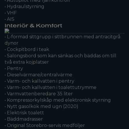
• Autopilot med fjärrkontroll
• Hydraulstyrning
• VHF
• AIS
Interiör & Komfort
• L-formad sittgrupp i sittbrunnen med antracitgrå
dynor
• Cockpitbord i teak
• Salongsbord som kan sänkas och bäddas om till
två extra kojplatser
• Pentry
• Dieselvärmare/centralvärme
• Varm- och kallvatten i pentry
• Varm- och kallvatten i toalettutrymme
• Varmvattenberedare 35 liter
• Kompressorkylskåp med elektronisk styrning
• Nytt gasolkök med ugn (2020)
• Elektrisk toalett
• Bäddmadrasser
• Original Storebro-servis medföljer