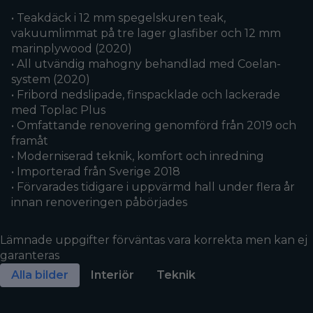
• Teakdäck i 12 mm spegelskuren teak,
vakuumlimmat på tre lager glasfiber och 12 mm
marinplywood (2020)
• All utvändig mahogny behandlad med Coelan-
system (2020)
• Fribord nedslipade, finspacklade och lackerade
med Toplac Plus
• Omfattande renovering genomförd från 2019 och
framåt
• Moderniserad teknik, komfort och inredning
• Importerad från Sverige 2018
• Förvarades tidigare i uppvärmd hall under flera år
innan renoveringen påbörjades
Lämnade uppgifter förväntas vara korrekta men kan ej
garanteras
Alla bilder
Interiör
Teknik