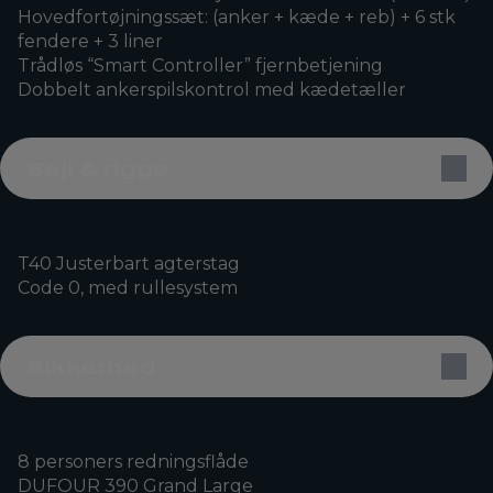
Hovedfortøjningssæt: (anker + kæde + reb) + 6 stk
fendere + 3 liner
Trådløs “Smart Controller” fjernbetjening
Dobbelt ankerspilskontrol med kædetæller
Sejl & rigge
T40 Justerbart agterstag
Code 0, med rullesystem
Sikkerhed
8 personers redningsflåde
DUFOUR 390 Grand Large