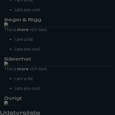
I am a list
Lists are cool
Segel & Rigg
This is
more
rich text.
I am a list
Lists are cool
Säkerhet
This is
more
rich text.
I am a list
Lists are cool
Övrigt
Udstyrsliste