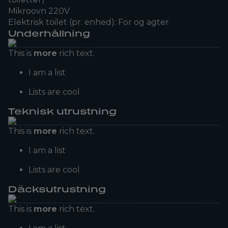
Mikroovn 220V
Elektrisk toilet (pr. enhed): For og agter
Underhållning
This is
more
rich text.
I am a list
Lists are cool
Teknisk utrustning
This is
more
rich text.
I am a list
Lists are cool
Däcksutrustning
This is
more
rich text.