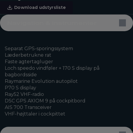
Download udstyrsliste
Navigation & instrumenter
Separat GPS-sporingssystem
Læderbetrukne rat
Faste agtertagluger
Loch speedo vindføler + 170 S display på
bagbordsside
Raymarine Evolution autopilot
P70 S display
Ray52 VHF-radio
DSC GPS AXIOM 9 på cockpitbord
AIS 700 Transceiver
VHF-højttaler i cockpittet