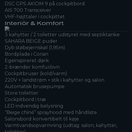
DSC GPS AXIOM 9 på cockpitbord
AIS 700 Transceiver
VHF-højttaler i cockpittet
Interiör & Komfort
3 kahytter / 2 toiletter udstyret med septiktanke
SAHARA BEIGE puder
Dyb støbejernskøl (1,95m)
Bordplade i Corian
Egeinspireret dørk
2-brænder komfur/ovn
Cockpitbruser (kold/varm)
220V + landstrøm + stik i kahytter og salon
Automatisk brusepumpe
Store toiletter
Cockpitbord i træ
LED indvendig belysning
“Beige chiné” sprayhood med håndliste
Salonsbord konvertibelt til køje
Varmtvandsopvarmning (udtag: salon, kahytter,
toiletter)