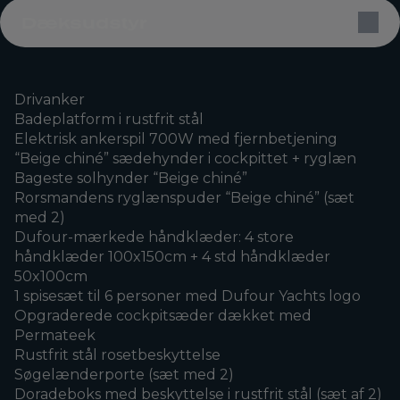
Dæksudstyr
Drivanker
Badeplatform i rustfrit stål
Elektrisk ankerspil 700W med fjernbetjening
“Beige chiné” sædehynder i cockpittet + ryglæn
Bageste solhynder “Beige chiné”
Rorsmandens ryglænspuder “Beige chiné” (sæt
med 2)
Dufour-mærkede håndklæder: 4 store
håndklæder 100x150cm + 4 std håndklæder
50x100cm
1 spisesæt til 6 personer med Dufour Yachts logo
Opgraderede cockpitsæder dækket med
Permateek
Rustfrit stål rosetbeskyttelse
Søgelænderporte (sæt med 2)
Doradeboks med beskyttelse i rustfrit stål (sæt af 2)