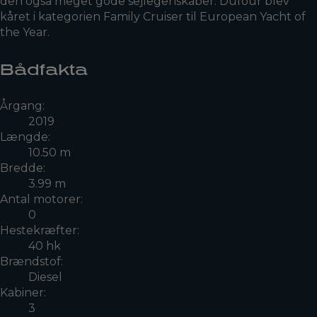
den også meget gode sejlegenskaber. Dufour blev
kåret i kategorien Family Cruiser til European Yacht of
the Year.
Bådfakta
Årgang:
2019
Længde:
10.50 m
Bredde:
3.99 m
Antal motorer:
0
Hestekræfter:
40 hk
Brændstof:
Diesel
Kabiner:
3