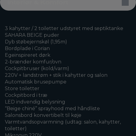
Interiør & Komfort
3 kahytter / 2 toiletter udstyret med septiktanke
SAHARA BEIGE puder
Dyb støbejernskøl (1,95m)
Bordplade i Corian
Egeinspireret dørk
2-brænder komfur/ovn
Cockpitbruser (kold/varm)
220V + landstrøm + stik i kahytter og salon
Automatisk brusepumpe
Store toiletter
Cockpitbord i træ
LED indvendig belysning
“Beige chiné” sprayhood med håndliste
Salonsbord konvertibelt til køje
Varmtvandsopvarmning (udtag: salon, kahytter,
toiletter)
Mikroovn 220V