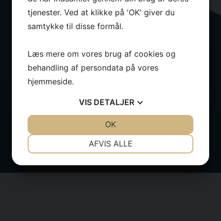
tjenester. Ved at klikke på 'OK' giver du
samtykke til disse formål.
Læs mere om vores brug af cookies og
behandling af persondata på vores
hjemmeside.
VIS
DETALJER
JA
NEJ
OK
JA
NEJ
NØDVENDIGE
PRÆFERENCER
AFVIS ALLE
JA
NEJ
JA
NEJ
MARKETING
STATISTIK