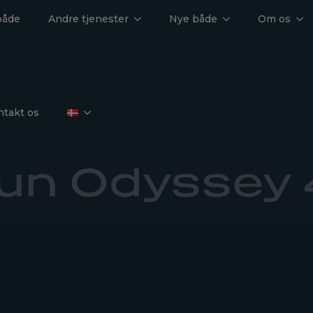
både
Andre tjenester
Nye både
Om os
ntakt os
un Odyssey