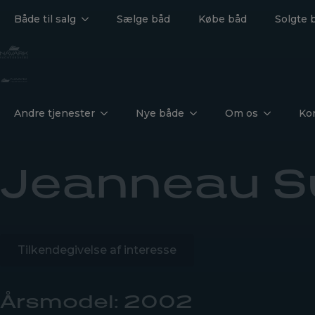
Både til salg
Sælge båd
Købe båd
Solgte 
Andre tjenester
Nye både
Om os
Ko
Jeanneau S
Tilkendegivelse af interesse
Årsmodel: 2002