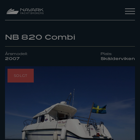
NB 820 Combi
Årsmodell:
Plats:
2007
Skälderviken
SOLGT