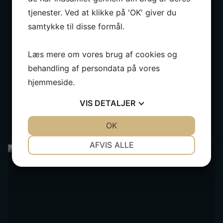
tjenester. Ved at klikke på 'OK' giver du
samtykke til disse formål.
Læs mere om vores brug af cookies og
behandling af persondata på vores
hjemmeside.
VIS
DETALJER
JA
NEJ
OK
JA
NEJ
NØDVENDIGE
PRÆFERENCER
AFVIS ALLE
JA
NEJ
JA
NEJ
MARKETING
STATISTIK