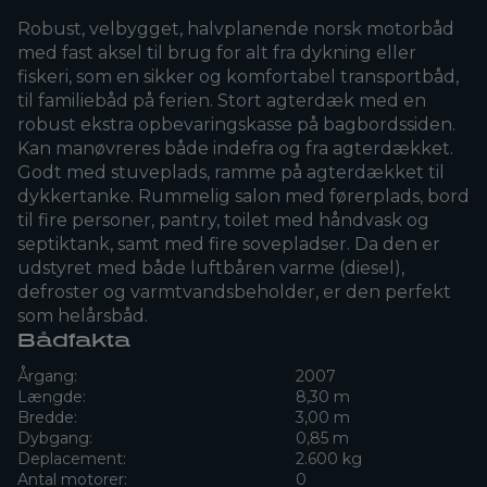
Robust, velbygget, halvplanende norsk motorbåd
med fast aksel til brug for alt fra dykning eller
fiskeri, som en sikker og komfortabel transportbåd,
til familiebåd på ferien. Stort agterdæk med en
robust ekstra opbevaringskasse på bagbordssiden.
Kan manøvreres både indefra og fra agterdækket.
Godt med stuveplads, ramme på agterdækket til
dykkertanke. Rummelig salon med førerplads, bord
til fire personer, pantry, toilet med håndvask og
septiktank, samt med fire sovepladser. Da den er
udstyret med både luftbåren varme (diesel),
defroster og varmtvandsbeholder, er den perfekt
som helårsbåd.
Bådfakta
Årgang:
2007
Længde:
8,30 m
Bredde:
3,00 m
Dybgang:
0,85 m
Deplacement:
2.600 kg
Antal motorer:
0