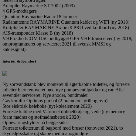
læder til styrbord agter.
Autopilot Raymarine ST 7002 (2009)
4 GPS-modtagere
Quantum Raymarine Radar 18 tommer
Radarantenne RAYMARINE Quantum kablet og WIFI (ny 2018)
Kortplotter RAYMARINE Axiom 9 PRO ved kortbord (ny 2018)
AIS-transponder Klasse B (ny 2018)
VHF-radio ICOM DSC indbygget GPS VHF-transceiver (ny 2018,
omprogrammeret og serviceret 2021 til svensk MMSI og
kaldesignal)
Interiör & Komfort
Ny sortvandstank blev monteret til agterkabine toiletter, og forreste
toiletter blev renoveret med nye pumpeventilpakker og rør. Alle
søventiler serviceret. Nye anoder, bundmalet.
Gas komfur Optimus gimbal (2 brændere, grill og ovn)
Stor elektrisk køleboks (nyt køleelement 2020)
Forreste kabine med V-formet dobbeltkøje og sæde (ny memory
foam madras og stofmadrasbetræk 2020)
Opbevaringshylder på begge sider
Forreste toiletterum til bagbord med bruser (renoveret 2021), to
skydedørsskabe og skabe med mahogni døre