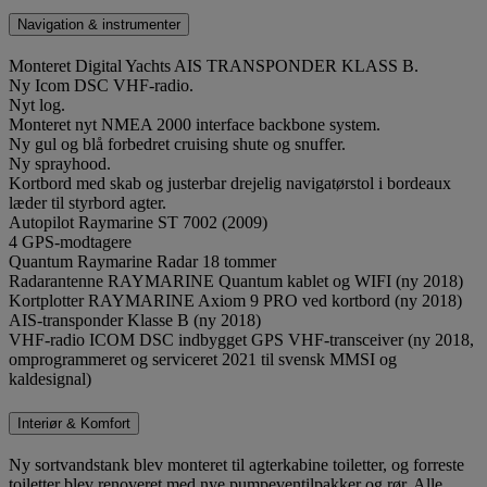
Navigation & instrumenter
Monteret Digital Yachts AIS TRANSPONDER KLASS B.
Ny Icom DSC VHF-radio.
Nyt log.
Monteret nyt NMEA 2000 interface backbone system.
Ny gul og blå forbedret cruising shute og snuffer.
Ny sprayhood.
Kortbord med skab og justerbar drejelig navigatørstol i bordeaux
læder til styrbord agter.
Autopilot Raymarine ST 7002 (2009)
4 GPS-modtagere
Quantum Raymarine Radar 18 tommer
Radarantenne RAYMARINE Quantum kablet og WIFI (ny 2018)
Kortplotter RAYMARINE Axiom 9 PRO ved kortbord (ny 2018)
AIS-transponder Klasse B (ny 2018)
VHF-radio ICOM DSC indbygget GPS VHF-transceiver (ny 2018,
omprogrammeret og serviceret 2021 til svensk MMSI og
kaldesignal)
Interiør & Komfort
Ny sortvandstank blev monteret til agterkabine toiletter, og forreste
toiletter blev renoveret med nye pumpeventilpakker og rør. Alle