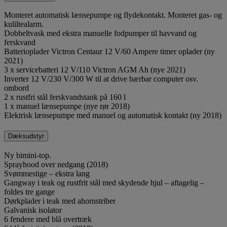
Monteret automatisk lænsepumpe og flydekontakt. Monteret gas- og
kuliltealarm.
Dobbeltvask med ekstra manuelle fodpumper til havvand og
ferskvand
Batterioplader Victron Centaur 12 V/60 Ampere timer oplader (ny
2021)
3 x servicebatteri 12 V/110 Victron AGM Ah (nye 2021)
Inverter 12 V/230 V/300 W til at drive bærbar computer osv.
ombord
2 x rustfri stål ferskvandstank på 160 l
1 x manuel lænsepumpe (nye rør 2018)
Elektrisk lænsepumpe med manuel og automatisk kontakt (ny 2018)
Dæksudstyr
Ny bimini-top.
Sprayhood over nedgang (2018)
Svømmestige – ekstra lang
Gangway i teak og rustfrit stål med skydende hjul – aftagelig –
foldes tre gange
Dørkplader i teak med ahornstriber
Galvanisk isolator
6 fendere med blå overtræk