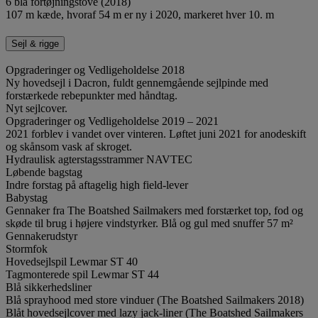
6 blå fortøjningstove (2018)
107 m kæde, hvoraf 54 m er ny i 2020, markeret hver 10. m
Sejl & rigge
Opgraderinger og Vedligeholdelse 2018
Ny hovedsejl i Dacron, fuldt gennemgående sejlpinde med
forstærkede rebepunkter med håndtag.
Nyt sejlcover.
Opgraderinger og Vedligeholdelse 2019 – 2021
2021 forblev i vandet over vinteren. Løftet juni 2021 for anodeskift
og skånsom vask af skroget.
Hydraulisk agterstagsstrammer NAVTEC
Løbende bagstag
Indre forstag på aftagelig high field-lever
Babystag
Gennaker fra The Boatshed Sailmakers med forstærket top, fod og
skøde til brug i højere vindstyrker. Blå og gul med snuffer 57 m²
Gennakerudstyr
Stormfok
Hovedsejlspil Lewmar ST 40
Tagmonterede spil Lewmar ST 44
Blå sikkerhedsliner
Blå sprayhood med store vinduer (The Boatshed Sailmakers 2018)
Blåt hovedsejlcover med lazy jack-liner (The Boatshed Sailmakers