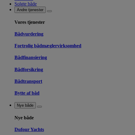
Solgte både
Andre tjenester
Vores tjenester
Bådvurdering
Fortrolig bådmæglervirksomhed
Bådfinansiering
Bådforsikring
Bådtransport
Bytte af båd
Nye både
Nye både
Dufour Yachts