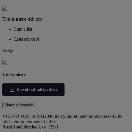
This is
more
rich text.
I am a list
Lists are cool
Övrigt
Udstyrsliste
Download udstyrsliste
Motor & fremdrift
VOLVO PENTA MD2040 tre-cylindret indenbords diesel 42 hk
fuldstændig renoveret i 2018.
Rustfri ståldieseltank ca. 150 l