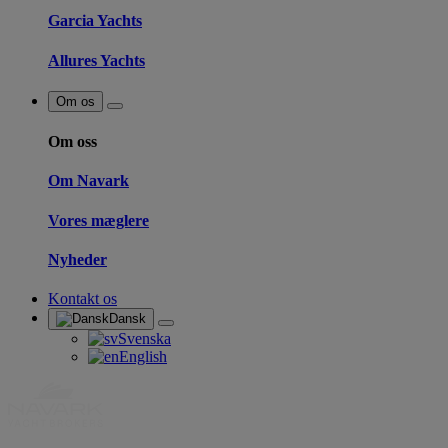
Garcia Yachts
Allures Yachts
Om os
Om oss
Om Navark
Vores mæglere
Nyheder
Kontakt os
Dansk
Svenska
English