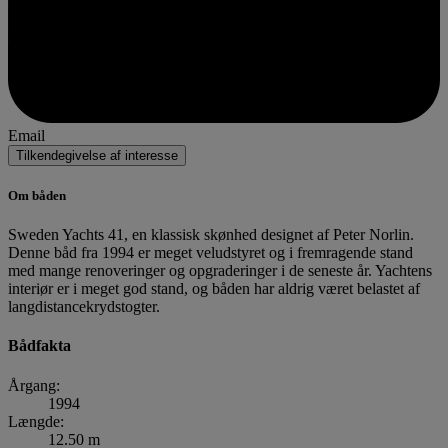
Email
Tilkendegivelse af interesse
Om båden
Sweden Yachts 41, en klassisk skønhed designet af Peter Norlin.
Denne båd fra 1994 er meget veludstyret og i fremragende stand
med mange renoveringer og opgraderinger i de seneste år. Yachtens
interiør er i meget god stand, og båden har aldrig været belastet af
langdistancekrydstogter.
Bådfakta
Årgang:
1994
Længde:
12.50 m