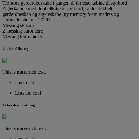
Tre store garderobeskabe i gangen til forreste kabine til styrbord
Agterkabine med dobbeltkøje til styrbord, sæde, dobbelt
garderobeskab og skydeskabe (ny memory foam madras og
stofmadrasbetræk 2020)
Messing skibsur
2 messing barometre
Messing termometer
Underhållning
This is
more
rich text.
I am a list
Lists are cool
Teknisk utrustning
This is
more
rich text.
I am a list