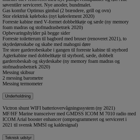
søventiler serviceret. Nye anoder, bundmalet.
Gas komfur Optimus gimbal (2 brændere, grill og ovn)
Stor elektrisk køleboks (nyt køleelement 2020)
Forreste kabine med V-formet dobbeltkøje og sæde (ny memory
foam madras og stofmadrasbetræk 2020)
Opbevaringshylder på begge sider
Forreste toiletterum til bagbord med bruser (renoveret 2021), to
skydedørsskabe og skabe med mahogni døre
Tre store garderobeskabe i gangen til forreste kabine til styrbord
Agterkabine med dobbeltkøje til styrbord, sæde, dobbelt
garderobeskab og skydeskabe (ny memory foam madras og
stofmadrasbetræk 2020)
Messing skibsur
2 messing barometre
Messing termometer
Underholdning
Victron shunt WIFI batteriovervågningssystem (ny 2021)
MF/HF Marine transceiver med GMDSS ICOM M 7010 radio med
ICOM Arial booster enhancer (omprogrammeret og serviceret i
2021 til svensk MMSI og kaldesignal)
Teknisk udstyr