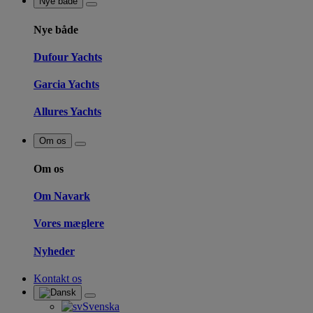
Nye både
Nye både
Dufour Yachts
Garcia Yachts
Allures Yachts
Om os
Om os
Om Navark
Vores mæglere
Nyheder
Kontakt os
Svenska