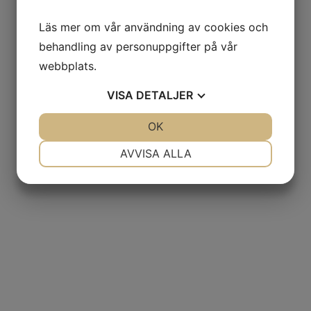
Läs mer om vår användning av cookies och
behandling av personuppgifter på vår
webbplats.
VISA
DETALJER
JA
NEJ
OK
JA
NEJ
NÖDVÄNDIG
INSTÄLLNINGAR
AVVISA ALLA
JA
NEJ
JA
NEJ
MARKNADSFÖRING
STATISTIK