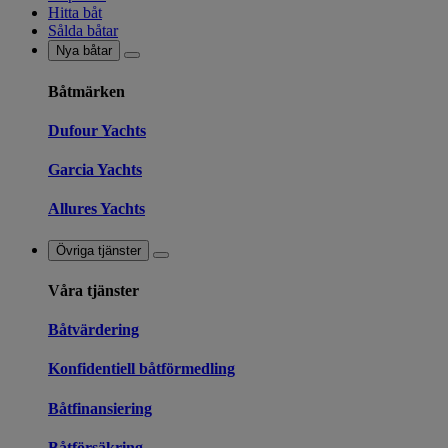
Hitta båt
Sålda båtar
Nya båtar
Båtmärken
Dufour Yachts
Garcia Yachts
Allures Yachts
Övriga tjänster
Våra tjänster
Båtvärdering
Konfidentiell båtförmedling
Båtfinansiering
Båtförsäkring