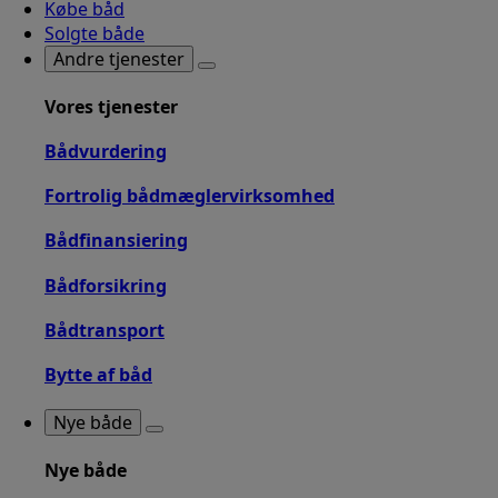
Købe båd
Solgte både
Andre tjenester
Vores tjenester
Bådvurdering
Fortrolig bådmæglervirksomhed
Bådfinansiering
Bådforsikring
Bådtransport
Bytte af båd
Nye både
Nye både