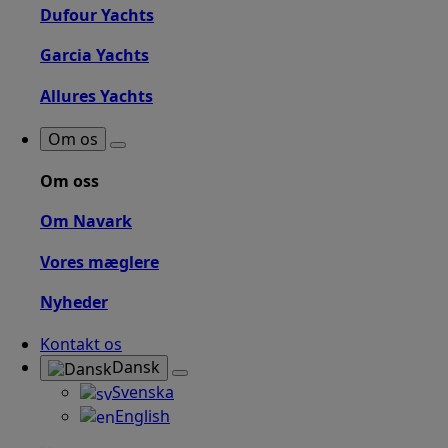
Dufour Yachts
Garcia Yachts
Allures Yachts
Om os
Om oss
Om Navark
Vores mæglere
Nyheder
Kontakt os
Dansk
Svenska
English