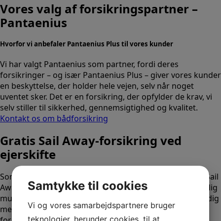
Vores valg af forsikrings­partner –
Pantaenius
Hvorfor vi anbefaler Pantaenius Plus til vores kunder
Vi har valgt Pantaenius som partner, fordi deres
forsikringer – og især Pantaenius Plus – giver vores kunder
en beskyttelse, der holder hele vejen, selv når noget
uventet sker. Det er en forsikring, der opfylder de krav, vi
selv stiller til sikkerhed, gennemsigtighed og kvalitet.
Kontakt os om bådforsikring
Gratis Sail Away-forsikring ved
ejerskifte
Som kunde hos Navark tilbyder vi alle købere en gratis Sail
Samtykke til cookies
Away-forsikring i forbindelse med ejerskifte.
Den giver dig
mulighed for at forsikre din båd med det samme, samtidig
Vi og vores samarbejdspartnere bruger
med at du får tid til at
evaluere og vælge en permanent
teknologier, herunder cookies, til at
forsikringsløsning.