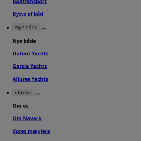
Bådtransport
Bytte af båd
Nye både
Nye både
Dufour Yachts
Garcia Yachts
Allures Yachts
Om os
Om os
Om Navark
Vores mæglere