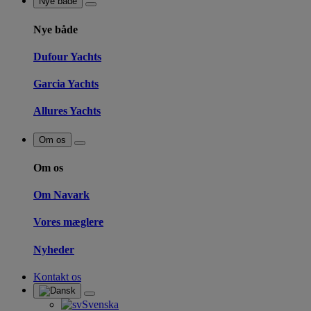
Nye både
Nye både
Dufour Yachts
Garcia Yachts
Allures Yachts
Om os
Om os
Om Navark
Vores mæglere
Nyheder
Kontakt os
Svenska