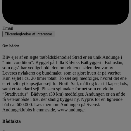
Email
Tilkendegivelse af interesse
Om båden
Bliv ejer af en ægte træbådsklenodie! Strad er en unik Andunge i
“mint condition”. Bygget på Lilla Kålviks Båtbyggeri i Bohuslän,
som også har vedligeholdt den om vinteren siden den var ny.
Leveres nylakeret og bundmalet, som er gjort hvert år på værftet.
Kun sejlet i ca. 20 timer totalt. To sæt sejl medfølger, hvoraf det ene
er et helt nyt kapsejladssejl fra North Sail, målt og klar til kapsejlads,
samt et standard sejl. Plus en spinnaker formet som en violin
“Stradivarius”. Bådvogn (30 km) medfølger. Andungen er en af de
få veteranbåde i træ, der stadig bygges ny. Nypris for en lignende
båd ca. 600.000. Læs mere om Andungen på Svensk
Andungeklubbs hjemmeside, www.andunge.
Bådfakta