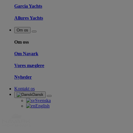
Garcia Yachts
Allures Yachts
Om os
Om oss
Om Navark
Vores mæglere
Nyheder
Kontakt os
Dansk
Svenska
English