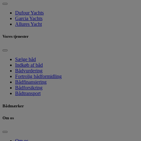
Dufour Yachts
Garcia Yachts
Allures Yacht
Vores tjenester
Sælge båd
Indkøb af båd
Bådvurdering
Fortrolig bådformidling
Bådfinansiering
Bådforsikring
Bådtransport
Bådmærker
Om os
Om os