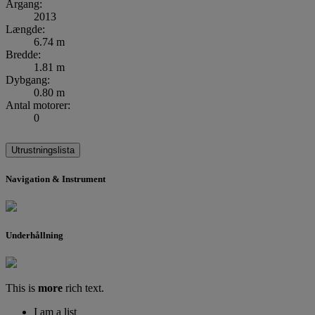
Årgang:
2013
Længde:
6.74 m
Bredde:
1.81 m
Dybgang:
0.80 m
Antal motorer:
0
Utrustningslista
Navigation & Instrument
Underhållning
This is
more
rich text.
I am a list