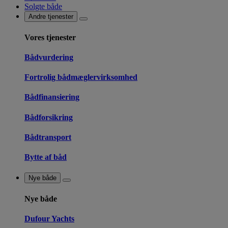
Solgte både
Andre tjenester
Vores tjenester
Bådvurdering
Fortrolig bådmæglervirksomhed
Bådfinansiering
Bådforsikring
Bådtransport
Bytte af båd
Nye både
Nye både
Dufour Yachts