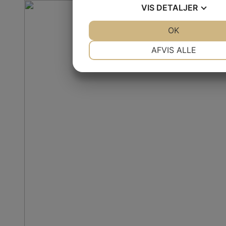
VIS
DETALJER
JA
NEJ
OK
JA
NE
NØDVENDIGE
PRÆFEREN
AFVIS ALLE
JA
NEJ
JA
NE
MARKETING
STATISTI