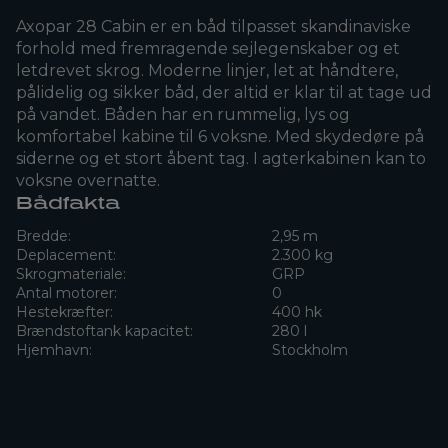
Axopar 28 Cabin er en båd tilpasset skandinaviske
forhold med fremragende sejlegenskaber og et
letdrevet skrog. Moderne linjer, let at håndtere,
pålidelig og sikker båd, der altid er klar til at tage ud
på vandet. Båden har en rummelig, lys og
komfortabel kabine til 6 voksne. Med skydedøre på
siderne og et stort åbent tag. I agterkabinen kan to
voksne overnatte.
Bådfakta
Bredde:
2,95 m
Deplacement:
2.300 kg
Skrogmateriale:
GRP
Antal motorer:
0
Hestekræfter:
400 hk
Brændstoftank kapacitet:
280 l
Hjemhavn:
Stockholm