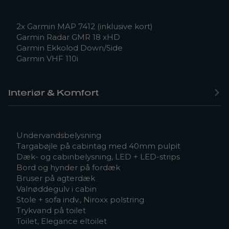
2x Garmin MAP 7412 (inklusive kort)
Garmin Radar GMR 18 xHD
Garmin Ekkolod Down/Side
Garmin VHF 110i
Interiør & Komfort
Undervandsbelysning
Targabøjle på cabintag med 40mm pulpit
Dæk- og cabinbelysning, LED + LED-strips
Bord og hynder på fordæk
Bruser på agterdæk
Valnøddegulv i cabin
Stole + sofa indv., Niroxx polstring
Trykvand på toilet
Toilet, Elegance eltoilet