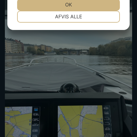
JA
NEJ
OK
JA
NEJ
NØDVENDIGE
PRÆFERENCER
AFVIS ALLE
JA
NEJ
JA
NEJ
MARKETING
STATISTIK