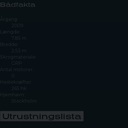
Bådfakta
Årgang:
2009
Længde:
7.85 m
Bredde:
2.53 m
Skrogmateriale:
GRP
Antal motorer:
0
Hestekræfter:
265 hk
Hjemhavn:
Stockholm
Utrustningslista