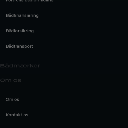
Bådfinansiering
Bådforsikring
Bådtransport
Bådmærker
Om os
Om os
Kontakt os