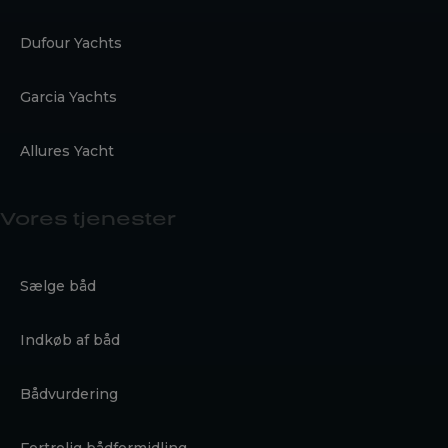
Dufour Yachts
Garcia Yachts
Allures Yacht
Vores tjenester
Sælge båd
Indkøb af båd
Bådvurdering
Fortrolig bådformidling