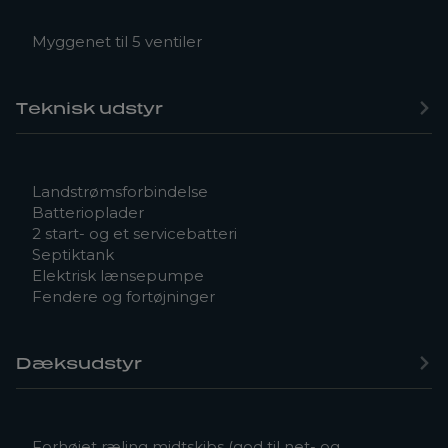
Myggenet til 5 ventiler
Teknisk udstyr
Landstrømsforbindelse
Batterioplader
2 start- og et servicebatteri
Septiktank
Elektrisk lænsepumpe
Fendere og fortøjninger
Dæksudstyr
Forhøjet ræling midtskibs (god til net- og