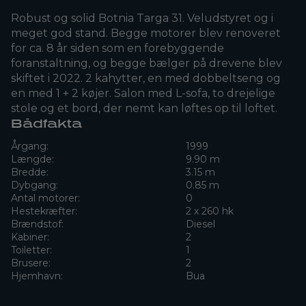
Robust og solid Botnia Targa 31. Veludstyret og i
meget god stand. Begge motorer blev renoveret
for ca. 8 år siden som en forebyggende
foranstaltning, og begge bælger på drevene blev
skiftet i 2022. 2 kahytter, en med dobbeltseng og
en med 1 + 2 køjer. Salon med L-sofa, to drejelige
stole og et bord, der nemt kan løftes op til loftet.
Bådfakta
Årgang:
1999
Længde:
9.90 m
Bredde:
3.15 m
Dybgang:
0.85 m
Antal motorer:
0
Hestekræfter:
2 x 260 hk
Brændstof:
Diesel
Kabiner:
2
Toiletter:
1
Brusere:
2
Hjemhavn:
Bua