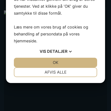
tjenester. Ved at klikke på 'OK' giver du
samtykke til disse formål.
Læs mere om vores brug af cookies og
behandling af persondata på vores
hjemmeside.
VIS
DETALJER
JA
NEJ
OK
JA
NEJ
NØDVENDIGE
PRÆFERENCER
AFVIS ALLE
JA
NEJ
JA
NEJ
MARKETING
STATISTIK