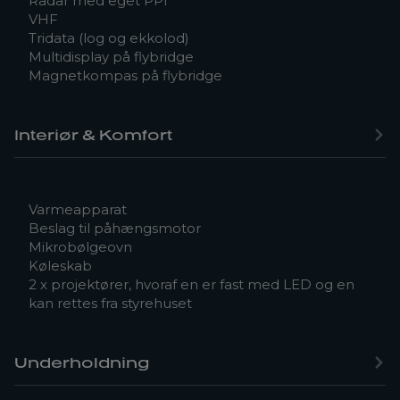
Radar med eget PPI
VHF
Tridata (log og ekkolod)
Multidisplay på flybridge
Magnetkompas på flybridge
Interiør & Komfort
Varmeapparat
Beslag til påhængsmotor
Mikrobølgeovn
Køleskab
2 x projektører, hvoraf en er fast med LED og en
kan rettes fra styrehuset
Underholdning