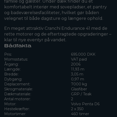
familie og gæster. Under dæk finder du et
komfortabelt interiør med sovepladser, et pantry
og badeværelsesfaciliteter, hvilket gør båden
velegnet til både dagsture og længere ophold.
En meget attraktiv Cranchi Endurance 41 med de
rette motorer og de eftertragtede opgraderinger –
klar til nye eventyr på vandet.
Bådfakta
Pris:
695.000 DKK
Momsstatus:
VAT paid
Årgang:
2006
Længde:
11,93 m
Bredde:
3,05 m
Dybgang:
0,97 m
Deplacement:
7000 kg
Skrogmateriale:
Glasfiber
Dækmateriale:
GRP / Teak
Antal motorer:
2
Motor:
Volvo Penta D6
Hestekræfter:
2 x 350
Motortimer:
460 timer