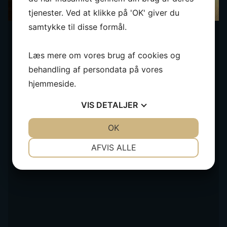
tjenester. Ved at klikke på 'OK' giver du
samtykke til disse formål.
Læs mere om vores brug af cookies og
behandling af persondata på vores
hjemmeside.
VIS
DETALJER
JA
NEJ
OK
JA
NEJ
NØDVENDIGE
PRÆFERENCER
AFVIS ALLE
JA
NEJ
JA
NEJ
MARKETING
STATISTIK