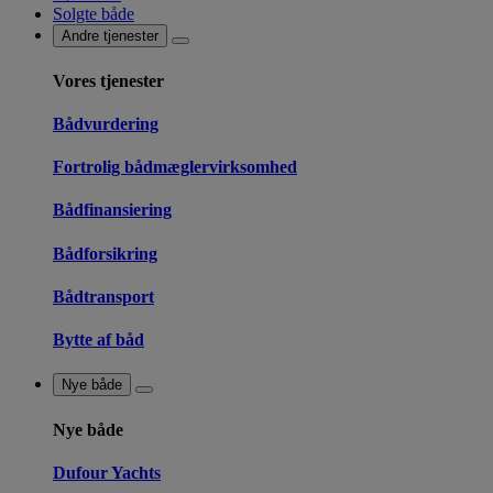
Solgte både
Andre tjenester
Vores tjenester
Bådvurdering
Fortrolig bådmæglervirksomhed
Bådfinansiering
Bådforsikring
Bådtransport
Bytte af båd
Nye både
Nye både
Dufour Yachts