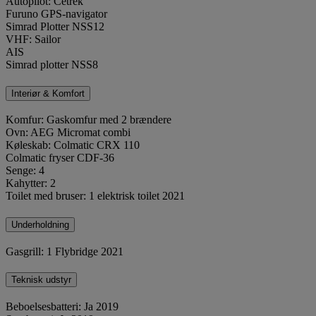
Autopilot: Cetrek
Furuno GPS-navigator
Simrad Plotter NSS12
VHF: Sailor
AIS
Simrad plotter NSS8
Interiør & Komfort
Komfur: Gaskomfur med 2 brændere
Ovn: AEG Micromat combi
Køleskab: Colmatic CRX 110
Colmatic fryser CDF-36
Senge: 4
Kahytter: 2
Toilet med bruser: 1 elektrisk toilet 2021
Underholdning
Gasgrill: 1 Flybridge 2021
Teknisk udstyr
Beboelsesbatteri: Ja 2019