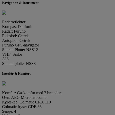
Navigation & Instrument
Radarreflektor
Kompas: Danforth
Radar: Furuno
Ekkolod: Cetrek
Autopilot: Cetrek
Furuno GPS-navigator
Simrad Plotter NSS12
VHF: Sailor
AIS
Simrad plotter NSS8
Interiör & Komfort
Komfur: Gaskomfur med 2 brændere
Ovn: AEG Micromat combi
Køleskab: Colmatic CRX 110
Colmatic fryser CDF-36
Senge: 4