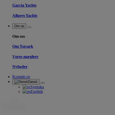
Garcia Yachts
Allures Yachts
Om os
Om oss
Om Navark
Vores mæglere
Nyheder
Kontakt os
Dansk
Svenska
English