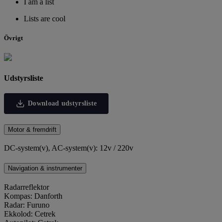
I am a list
Lists are cool
Övrigt
Udstyrsliste
Download udstyrsliste
Motor & fremdrift
DC-system(v), AC-system(v): 12v / 220v
Navigation & instrumenter
Radarreflektor
Kompas: Danforth
Radar: Furuno
Ekkolod: Cetrek