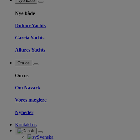
Nye både
Nye både
Dufour Yachts
Garcia Yachts
Allures Yachts
Om os
Om os
Om Navark
Vores mæglere
Nyheder
Kontakt os
Svenska