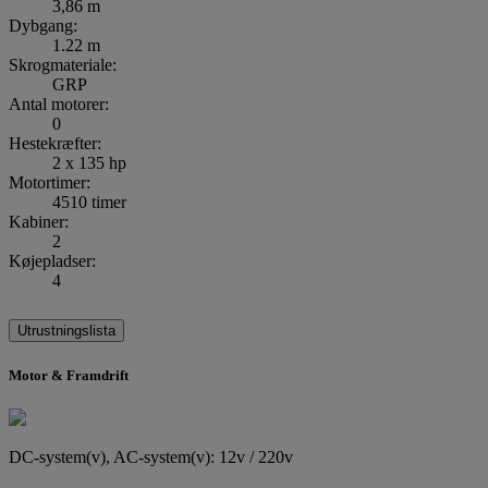
3,86 m
Dybgang:
1.22 m
Skrogmateriale:
GRP
Antal motorer:
0
Hestekræfter:
2 x 135 hp
Motortimer:
4510 timer
Kabiner:
2
Køjepladser:
4
Utrustningslista
Motor & Framdrift
DC-system(v), AC-system(v): 12v / 220v