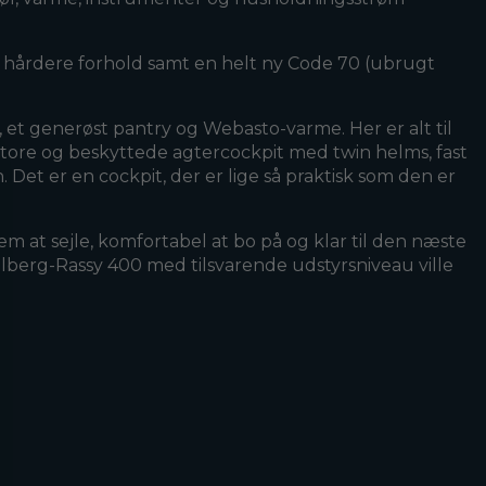
il hårdere forhold samt en helt ny Code 70 (ubrugt
 et generøst pantry og Webasto-varme. Her er alt til
tore og beskyttede agtercockpit med twin helms, fast
Det er en cockpit, der er lige så praktisk som den er
em at sejle, komfortabel at bo på og klar til den næste
allberg-Rassy 400 med tilsvarende udstyrsniveau ville