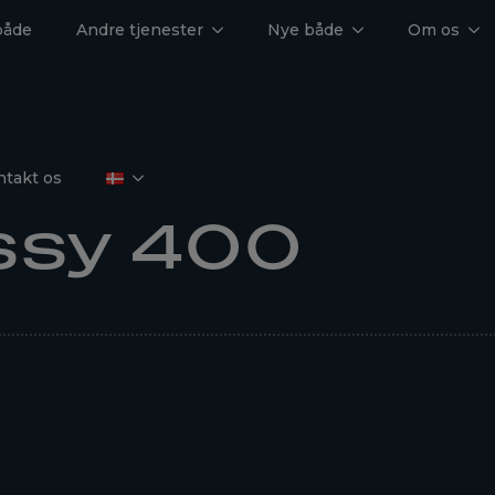
både
Andre tjenester
Nye både
Om os
ntakt os
ssy 400