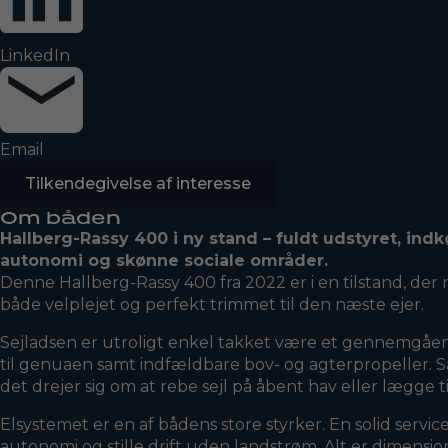
LinkedIn
Email
Tilkendegivelse af interesse
Om båden
Hallberg-Rassy 400 i ny stand – fuldt udstyret, ind
autonomi og skønne sociale områder.
Denne Hallberg-Rassy 400 fra 2022 er i en tilstand, de
både velplejet og perfekt trimmet til den næste ejer.
Sejladsen er utroligt enkel takket være et gennemgående
til genuaen samt indfældbare bov- og agterpropeller. 
det drejer sig om at rebe sejl på åbent hav eller lægge t
Elsystemet er en af bådens store styrker. En solid servi
autonomi og stille drift uden landstrøm. Alt er dimensi