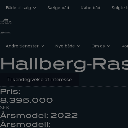
Både til salg
Sælge båd
Købe båd
Solgte 
Andre tjenester
Nye både
Om os
Ko
Hallberg-Ra
Tilkendegivelse af interesse
Pris:
8.395.000
SEK
Årsmodel: 2022
Årsmodell: