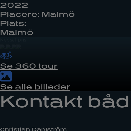
2022
Placere: Malmö
Plats:
Malmö
Nedsat pris
Se 360 tour
Se alle billeder
Kontakt bå
Christian Dahlström