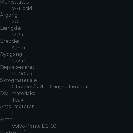
Momsstatus:
VAT paid
Årgang:
2022
Længde:
12,3 m
Bredde:
4,18 m
Dybgang:
1,92 m
Deplacement:
11000 kg
Skrogmateriale:
Glasfiber/GRP, Divinycell-isolerat
Dækmateriale:
Teak
Antal motorer:
1
Motor:
Volvo Penta D2-60
Hestekræfter: