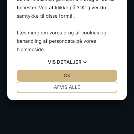
tjenester. Ved at klikke på 'OK' giver du
samtykke til disse formål.
Læs mere om vores brug af cookies og
behandling af persondata på vores
hjemmeside.
VIS
DETALJER
JA
NEJ
OK
JA
NEJ
NØDVENDIGE
PRÆFERENCER
AFVIS ALLE
JA
NEJ
JA
NEJ
MARKETING
STATISTIK