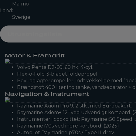
Malmö
Land:
Sverige
Utrustningslista
Motor & Framdrift
Volvo Penta D2-60, 60 hk, 4-cyl.
Flex-o-Fold 3-bladet foldepropel
Bov- og agterpropeller, indtrækkelige med “dock
Brændstof: 400 liter i to tanke, vandseparator + d
Navigation & Instrument
Raymarine Axiom Pro 9, 2 stk., med Europakort.
Raymarine Axiom+ 12″ ved udvendigt kortbord. (
Instrumenter i cockpittet: Raymarine i50 Speed, 
Raymarine i70s ved indre kortbord. (2025)
Autopilot Raymarine p70s / Type II-drev.