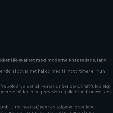
 sikker HR-kvalitet med moderne knapsejlads, lang
ndendørs i opvarmet hal og med få motortimer er hun
ra Seldén, elektrisk Furlex under dæk, kraftfulde elspil
manøvrere båden med præcision og sikkerhed, uanset om
ombi Ultra inverter/lader og solpanel giver lang
– køl, varme, instrumenter og husholdningsstrøm