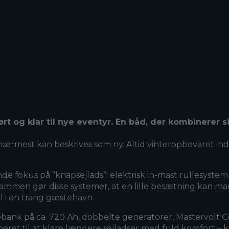
kørt og klar til nye eventyr. En båd, der kombinerer
r nærmest kan beskrives som ny. Altid vinteropbevaret i
 fokus på ”knapsejlads”: elektrisk in-mast rullesystem f
Sammen gør disse systemer, at en lille besætning kan 
il i en trang gæstehavn.
cebank på ca. 720 Ah, dobbelte generatorer, Mastervolt C
oneret til at klare længere sejladser med fuld komfort 