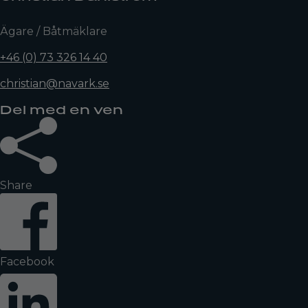
Ägare / Båtmäklare
+46 (0) 73 326 14 40
christian@navark.se
Del med en ven
Share
Facebook