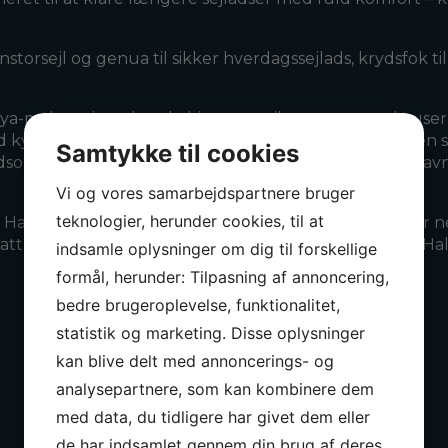
torsejl og genua til sikker hverdagssejlads, krydsfok t
-mahogni med tre kabiner, to toiletter, separat bruser,
kysten eller en længere rejse. Udendørs tilbyder den s
Samtykke til cookies
mråder under sejlads og sociale samlingssteder i havn. 
Vi og vores samarbejdspartnere bruger
teknologier, herunder cookies, til at
 Hallberg-Rassy 400 i absolut topstand. En båd, der er n
attraktiv pris – betydeligt lavere end hvad en helt ny H
indsamle oplysninger om dig til forskellige
formål, herunder: Tilpasning af annoncering,
bedre brugeroplevelse, funktionalitet,
statistik og marketing. Disse oplysninger
kan blive delt med annoncerings- og
analysepartnere, som kan kombinere dem
med data, du tidligere har givet dem eller
de har indsamlet gennem din brug af deres