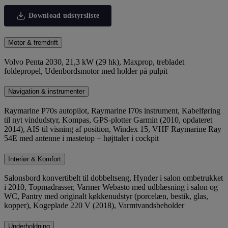
Download udstyrsliste
Motor & fremdrift
Volvo Penta 2030, 21,3 kW (29 hk), Maxprop, trebladet
foldepropel, Udenbordsmotor med holder på pulpit
Navigation & instrumenter
Raymarine P70s autopilot, Raymarine I70s instrument, Kabelføring
til nyt vindudstyr, Kompas, GPS-plotter Garmin (2010, opdateret
2014), AIS til visning af position, Windex 15, VHF Raymarine Ray
54E med antenne i mastetop + højttaler i cockpit
Interiør & Komfort
Salonsbord konvertibelt til dobbeltseng, Hynder i salon ombetrukket
i 2010, Topmadrasser, Varmer Webasto med udblæsning i salon og
WC, Pantry med originalt køkkenudstyr (porcelæn, bestik, glas,
kopper), Kogeplade 220 V (2018), Varmtvandsbeholder
Underholdning