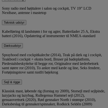
Sony radio med højttalere i salon og cockpit, TV 19” LCD
Nextbase, antenne i mastetop
Teknisk udstyr
Kabelføring til landstrøm i for og agter, Batterilader 25 A, Ekstra
batteri (2016), Opdatering af instrumenter til NMEA-standard
Dæksudstyr
Sprayhood med cockpitkaleche (2014), Teak på dæk og i cockpit,
Teakbord i cockpit + ekstra bord, Bruser på badeplatform,
Piedestalsbeskyttelse til begge ror, Originalror med læderbetræk
samt større ror (2010), To ankre med kæde og line, Seks fendere,
Fortøjningstove samt rustfri bøjekrog
Sejl & rigge
Klassisk mast, løbende rig (forstag ny 2009), Storsejl med sejlpinde,
lazyjacks og lazybag, Rullegenua Hammel sejl (2012),
genuaovertræk (2020), Rød gennaker North i strømpe (2010),
Dæksbeslag til gennaker/spinnaker, Rodkick Seldén (2009)