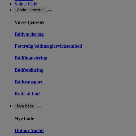
Solgte både
Andre tjenester
Vores tjenester
Bådvurdering
Fortrolig bådmæglervirksomhed
Bådfinansiering
Bådforsikring
Bådtransport
Bytte af båd
Nye både
Nye både
Dufour Yachts