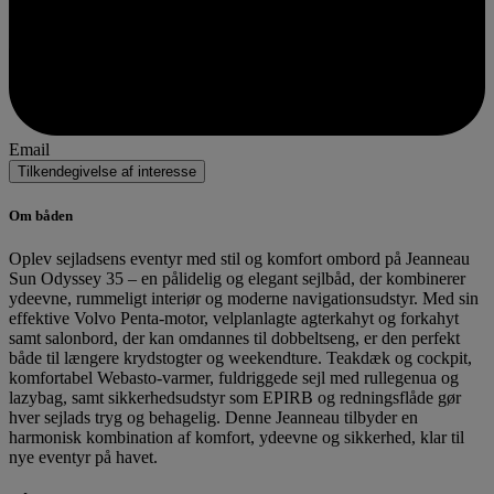
Email
Tilkendegivelse af interesse
Om båden
Oplev sejladsens eventyr med stil og komfort ombord på Jeanneau
Sun Odyssey 35 – en pålidelig og elegant sejlbåd, der kombinerer
ydeevne, rummeligt interiør og moderne navigationsudstyr. Med sin
effektive Volvo Penta-motor, velplanlagte agterkahyt og forkahyt
samt salonbord, der kan omdannes til dobbeltseng, er den perfekt
både til længere krydstogter og weekendture. Teakdæk og cockpit,
komfortabel Webasto-varmer, fuldriggede sejl med rullegenua og
lazybag, samt sikkerhedsudstyr som EPIRB og redningsflåde gør
hver sejlads tryg og behagelig. Denne Jeanneau tilbyder en
harmonisk kombination af komfort, ydeevne og sikkerhed, klar til
nye eventyr på havet.