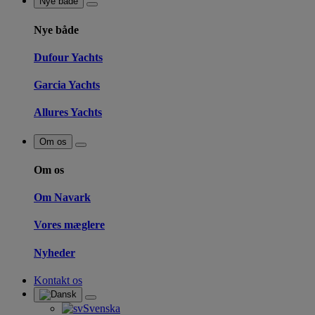
Nye både
Nye både
Dufour Yachts
Garcia Yachts
Allures Yachts
Om os
Om os
Om Navark
Vores mæglere
Nyheder
Kontakt os
Svenska