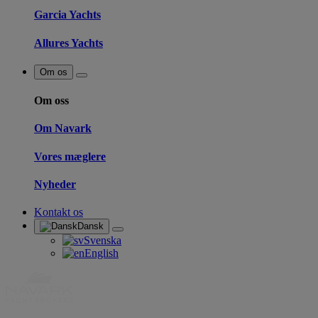
Garcia Yachts
Allures Yachts
Om os
Om oss
Om Navark
Vores mæglere
Nyheder
Kontakt os
Dansk
Svenska
English