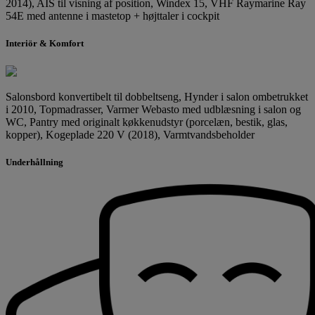
2014), AIS til visning af position, Windex 15, VHF Raymarine Ray
54E med antenne i mastetop + højttaler i cockpit
Interiör & Komfort
Salonsbord konvertibelt til dobbeltseng, Hynder i salon ombetrukket
i 2010, Topmadrasser, Varmer Webasto med udblæsning i salon og
WC, Pantry med originalt køkkenudstyr (porcelæn, bestik, glas,
kopper), Kogeplade 220 V (2018), Varmtvandsbeholder
Underhållning