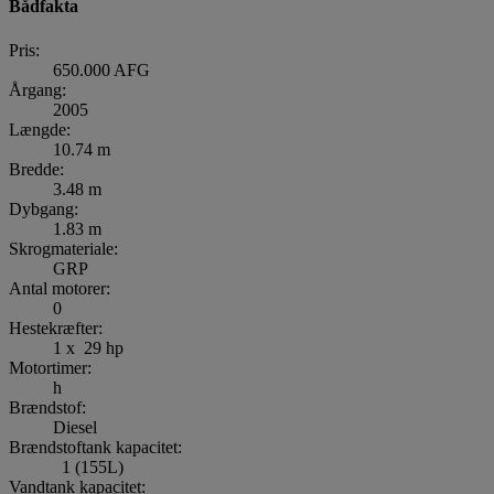
Bådfakta
Pris:
650.000 AFG
Årgang:
2005
Længde:
10.74 m
Bredde:
3.48 m
Dybgang:
1.83 m
Skrogmateriale:
GRP
Antal motorer:
0
Hestekræfter:
1 x 29 hp
Motortimer:
h
Brændstof:
Diesel
Brændstoftank kapacitet:
1 (155L)
Vandtank kapacitet: