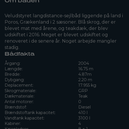
Om båden
Veludstyret langdistance-sejlbåd liggende på land i
Poros, Grækenland i 2 sæsoner. Blå skrog, der er
blevet mat med årene, og teakdæk, der blev
udskiftet i 2016. Meget er blevet udskiftet og
renoveret i de senere år. Noget arbejde mangler
stadig.
Bådfakta
Årgang:
2004
Længde:
16.75 m
Bredde:
4.87m
Dybgang:
2.20 m
Deplacement:
17.955 kg
Skrogmateriale:
GRP
Dækmateriale:
Teak
Antal motorer:
0
Brændstof:
Diesel
Brændstoftank kapacitet:
410 l
Vandtank kapacitet:
3100 l
Kabiner:
4