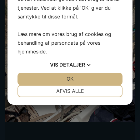
tjenester. Ved at klikke på 'OK' giver du
samtykke til disse formål.
Læs mere om vores brug af cookies og
behandling af persondata på vores
hjemmeside.
VIS
DETALJER
JA
NEJ
OK
JA
NEJ
NØDVENDIGE
PRÆFERENCER
AFVIS ALLE
JA
NEJ
JA
NEJ
MARKETING
STATISTIK