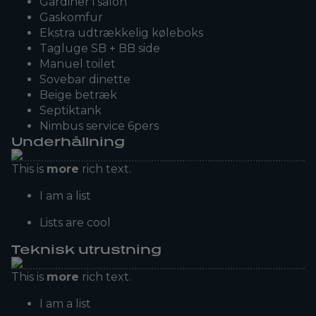
Gardiner i salon
Gaskomfur
Ekstra udtrækkelig køleboks
Tagluge SB + BB side
Manuel toilet
Sovebar dinette
Beige betræk
Septiktank
Nimbus service 6pers
Underhållning
This is
more
rich text.
I am a list
Lists are cool
Teknisk utrustning
This is
more
rich text.
I am a list