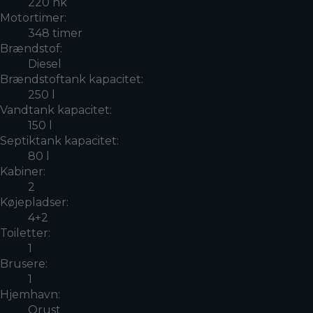
220 hk
Motortimer:
348 timer
Brændstof:
Diesel
Brændstoftank kapacitet:
250 l
Vandtank kapacitet:
150 l
Septiktank kapacitet:
80 l
Kabiner:
2
Køjepladser:
4+2
Toiletter:
1
Brusere:
1
Hjemhavn:
Orust