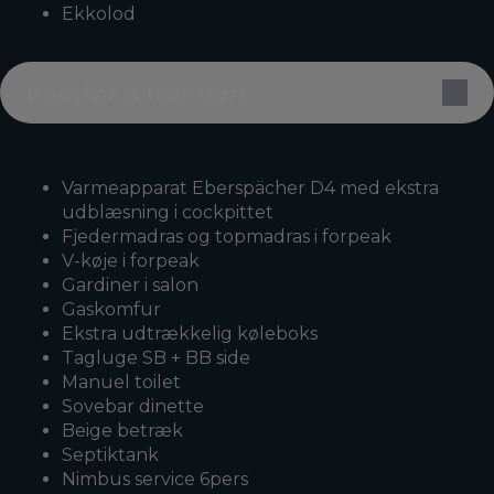
Ekkolod
Interiør & Komfort
Varmeapparat Eberspächer D4 med ekstra
udblæsning i cockpittet
Fjedermadras og topmadras i forpeak
V-køje i forpeak
Gardiner i salon
Gaskomfur
Ekstra udtrækkelig køleboks
Tagluge SB + BB side
Manuel toilet
Sovebar dinette
Beige betræk
Septiktank
Nimbus service 6pers