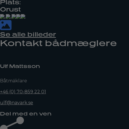
Plats:
Orust
Se alle billeder
Kontakt bådmæglere
Ulf Mattsson
Båtmäklare
+46 (0) 70-859 22 01
ulf@navark.se
Del med en ven