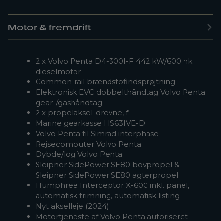
Motor & fremdrift
2 x Volvo Penta D4-300I-F 442 kW/600 hk
dieselmotor
Common-rail brændstofindsprøjtning
Elektronisk EVC dobbelthåndtag Volvo Penta
gear-/gashåndtag
2 x propelaksel-drevne, f
Marine gearkasse HS63IVE-D
Volvo Penta til Simrad interphase
Rejsecomputer Volvo Penta
Dybde/log Volvo Penta
Sleipner SidePower SE80 bovpropel &
Sleipner SidePower SE80 agterpropel
Humphree Interceptor X-600 inkl. panel,
automatisk trimning, automatisk listing
Nyt akselleje (2024)
Motortjeneste af Volvo Penta autoriseret