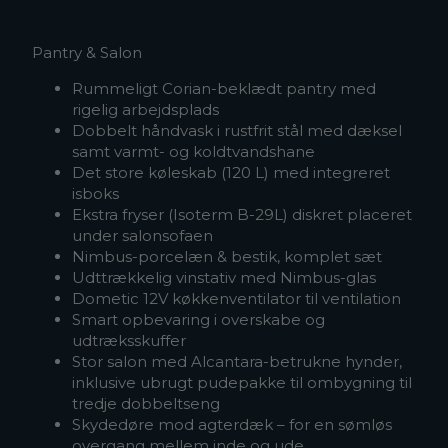
Pantry & Salon
Rummeligt Corian-beklædt pantry med
rigelig arbejdsplads
Dobbelt håndvask i rustfrit stål med dæksel
samt varmt- og koldtvandshane
Det store køleskab (120 L) med integreret
isboks
Ekstra fryser (Isoterm B-29L) diskret placeret
under salonsofaen
Nimbus-porcelæn & bestik, komplet sæt
Udttrækkelig vinstativ med Nimbus-glas
Dometic 12V køkkenventilator til ventilation
Smart opbevaring i overskabe og
udtræksskuffer
Stor salon med Alcantara-betrukne hynder,
inklusive ubrugt pudepakke til ombygning til
tredje dobbeltseng
Skydedøre mod agterdæk – for en sømløs
overgang mellem inde og ude