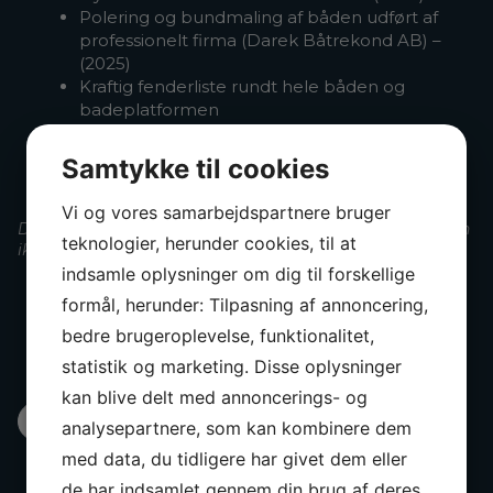
Polering og bundmaling af båden udført af
professionelt firma (Darek Båtrekond AB) –
(2025)
Kraftig fenderliste rundt hele båden og
badeplatformen
Alle vinduer i hærdet sikkerhedsglas, limet for
at reducere støjniveauet i grov sø.
Samtykke til cookies
Vi og vores samarbejdspartnere bruger
De givne oplysninger forventes at være korrekte, men kan
teknologier, herunder cookies, til at
ikke garanteres
indsamle oplysninger om dig til forskellige
formål, herunder: Tilpasning af annoncering,
bedre brugeroplevelse, funktionalitet,
statistik og marketing. Disse oplysninger
kan blive delt med annoncerings- og
Alle billeder
Ydre
Indre
360
analysepartnere, som kan kombinere dem
med data, du tidligere har givet dem eller
de har indsamlet gennem din brug af deres