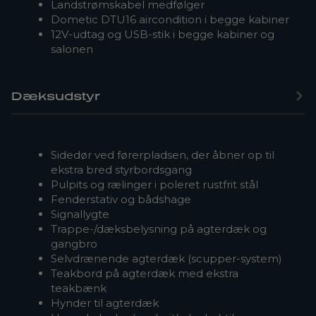
Landstrømskabel medfølger
Dometic DTU16 aircondition i begge kabiner
12V-udtag og USB-stik i begge kabiner og
salonen
Dæksudstyr
Sidedør ved førerpladsen, der åbner op til
ekstra bred styrbordsgang
Pulpits og rælinger i poleret rustfrit stål
Fenderstativ og bådshage
Signallygte
Trappe-/dæksbelysning på agterdæk og
gangbro
Selvdrænende agterdæk (scupper-system)
Teakbord på agterdæk med ekstra
teakbænk
Hynder til agterdæk