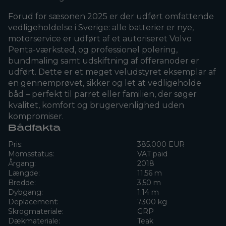
Forud for sæsonen 2025 er der udført omfattende
vedligeholdelse i Sverige: alle batterier er nye,
motorservice er udført af et autoriseret Volvo
Penta-værksted, og professionel polering,
bundmaling samt udskiftning af offeranoder er
udført. Dette er et meget veludstyret eksemplar af
en gennemprøvet, sikker og let at vedligeholde
båd – perfekt til parret eller familien, der søger
kvalitet, komfort og brugervenlighed uden
kompromiser.
Bådfakta
Pris:
385.000 EUR
Momsstatus:
VAT paid
Årgang:
2018
Længde:
11,56 m
Bredde:
3,50 m
Dybgang:
1.14 m
Deplacement:
7300 kg
Skrogmateriale:
GRP
Dækmateriale:
Teak