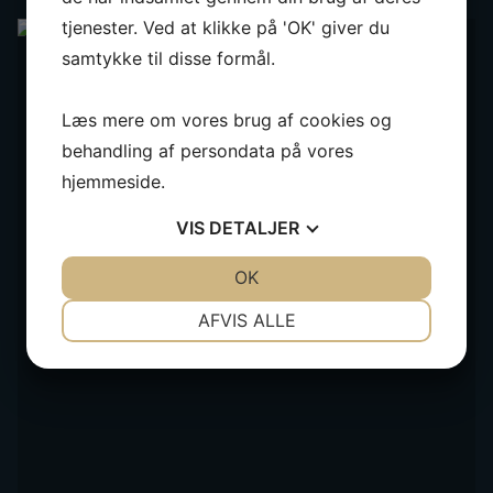
tjenester. Ved at klikke på 'OK' giver du
samtykke til disse formål.
Læs mere om vores brug af cookies og
behandling af persondata på vores
hjemmeside.
VIS
DETALJER
JA
NEJ
OK
JA
NEJ
NØDVENDIGE
PRÆFERENCER
AFVIS ALLE
JA
NEJ
JA
NEJ
MARKETING
STATISTIK