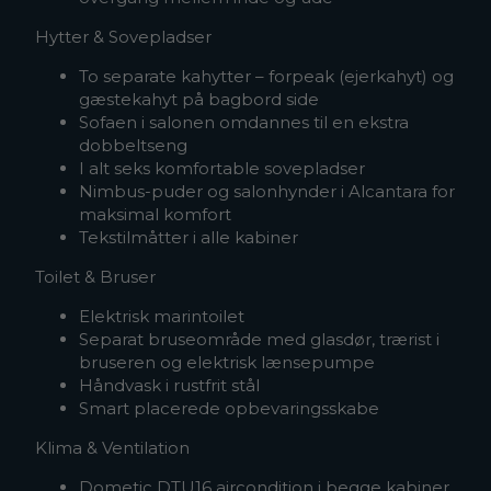
Hytter & Sovepladser
To separate kahytter – forpeak (ejerkahyt) og
gæstekahyt på bagbord side
Sofaen i salonen omdannes til en ekstra
dobbeltseng
I alt seks komfortable sovepladser
Nimbus-puder og salonhynder i Alcantara for
maksimal komfort
Tekstilmåtter i alle kabiner
Toilet & Bruser
Elektrisk marintoilet
Separat bruseområde med glasdør, trærist i
bruseren og elektrisk lænsepumpe
Håndvask i rustfrit stål
Smart placerede opbevaringsskabe
Klima & Ventilation
Dometic DTU16 aircondition i begge kabiner