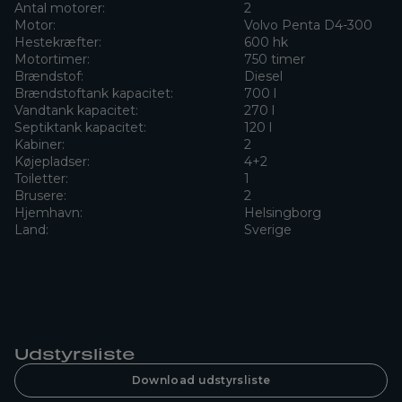
Antal motorer:
2
Motor:
Volvo Penta D4-300
Hestekræfter:
600 hk
Motortimer:
750 timer
Brændstof:
Diesel
Brændstoftank kapacitet:
700 l
Vandtank kapacitet:
270 l
Septiktank kapacitet:
120 l
Kabiner:
2
Køjepladser:
4+2
Toiletter:
1
Brusere:
2
Hjemhavn:
Helsingborg
Land:
Sverige
Udstyrsliste
Download udstyrsliste