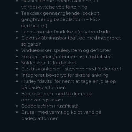
Havnekaleche (cockpitkaleche) til
vejrbeskyttelse ved fortøjning
Teakdæk gennemgående (cockpit,
gangbroer og badeplatform – FSC-
certificeret)
Landstrømsforbindelse på styrbord side
Elektrisk åbningsbar tagluge med integreret
solgardin
Vinduesvisker, spulesystem og defroster
Foldbar radar-/antennemast i rustfrit stål
Soldækken til fordækket
Elektrisk ankerspil i stævnen med fodkontrol
Integreret bovspryd for sikrere ankring
Hurley “davits” for nemt at tage en jolle op
på badeplatformen
Badeplatform med to drænede
opbevaringskasser
Badeplatform i rustfrit stål
Bruser med varmt og koldt vand på
badeplatformen