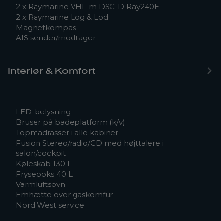
2 x Raymarine VHF m DSC-D Ray240E
2 x Raymarine Log & Lod
Magnetkompas
AIS sender/modtager
Interiør & Komfort
LED-belysning
Bruser på badeplatform (k/v)
Topmadrasser i alle kabiner
Fusion Stereo/radio/CD med højttalere i
salon/cockpit
Køleskab 130 L
Fryseboks 40 L
Varmluftsovn
Emhætte over gaskomfur
Nord West service