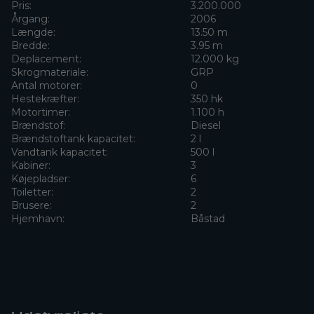
Pris:
3.200.000
Årgang:
2006
Længde:
13.50 m
Bredde:
3.95 m
Deplacement:
12.000 kg
Skrogmateriale:
GRP
Antal motorer:
0
Hestekræfter:
350 hk
Motortimer:
1.100 h
Brændstof:
Diesel
Brændstoftank kapacitet:
2 l
Vandtank kapacitet:
500 l
Kabiner:
3
Køjepladser:
6
Toiletter:
2
Brusere:
2
Hjemhavn:
Båstad