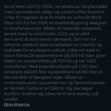
Nord West 420 Fly 2006 – en eksklusiv langfartsbåd
med topmoderne udstyr og uovertruffen komfort.
Vi har fornøjelsen af at formidle en velholdt Nord
West 420 Fly fra 2006, en kvalitetsbygning designet
til langfartseventyr. Båden er løbende opdateret,
senest med ny elektronik i 2022, og er altid
serviceret af autoriseret værksted. Den har tre
kahytter, plads til seks sovepladser, to toiletter og
teakdæk for et elegant udtryk. Udstyret med to
Volvo Penta D6 dieselmotorer på 350 hk hver, giver
båden en samlet effekt på 700 hk og har 1.650
motortimer. Med brændstoftanke på 1.200 liter,
vandtank på 500 liter og septiktank på 180 liter er
den perfekt til længere rejser. Båden er
vinteropbevaret i opvarmet hal, og hjemmehavnen
er Värmdö. Dette er en båd for dig, der søger
komfort, kvalitet og ydeevne til dine eventyr på
vandet.
Bådfakta