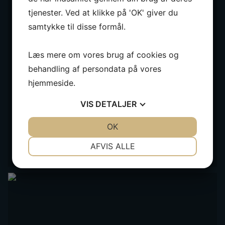
tjenester. Ved at klikke på 'OK' giver du
samtykke til disse formål.
Læs mere om vores brug af cookies og
behandling af persondata på vores
hjemmeside.
VIS
DETALJER
JA
NEJ
OK
JA
NEJ
NØDVENDIGE
PRÆFERENCER
AFVIS ALLE
JA
NEJ
JA
NEJ
MARKETING
STATISTIK