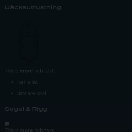
Däcksutrustning
This is
more
rich text.
I am a list
Lists are cool
Segel & Rigg
This is
more
rich text.