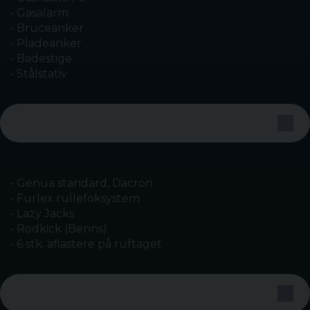
• Gasalarm
• Bruceanker
• Pladeanker
• Badestige
• Stålstativ
Sejl & rigge
• Genua standard, Dacron
• Furlex rullefoksystem
• Lazy Jacks
• Rodkick (Benns)
• 6 stk. aflastere på ruftaget
Sikkerhed