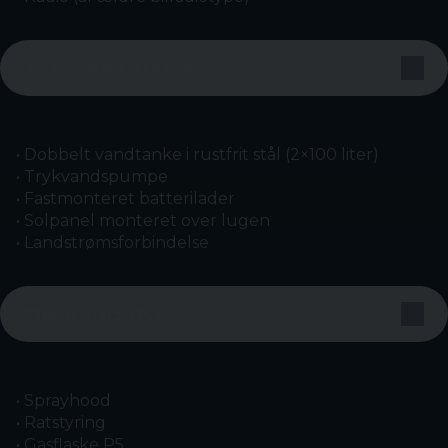
Teknisk udstyr
• Dobbelt vandtanke i rustfrit stål (2×100 liter)
• Trykvandspumpe
• Fastmonteret batterilader
• Solpanel monteret over lugen
• Landstrømsforbindelse
Dæksudstyr
• Sprayhood
• Ratstyring
• Gasflaske P5