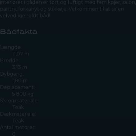
interiøret i båden er tørt og luftigt med fem køjer, salon,
pantry, forkahyt og stikkøje. Velkommen til at se en
velvedligeholdt båd!
Bådfakta
Længde:
11,07 m
Bredde:
3,13 m
Dybgang:
1,80 m
Deplacement:
5 800 kg
Skrogmateriale:
Teak
Dækmateriale:
Teak
Antal motorer:
0