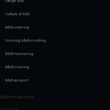
Sælge båd
Indkøb af båd
Bådvurdering
Fortrolig bådformidling
Bådfinansiering
Bådforsikring
Bådtransport
Bådmærker
Om os