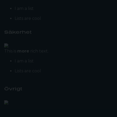
I am a list
Lists are cool
Säkerhet
This is
more
rich text.
I am a list
Lists are cool
Övrigt