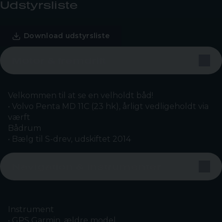
Udstyrsliste
Download udstyrsliste
Motor & fremdrift
Velkommen til at se en velholdt båd!
• Volvo Penta MD 11C (23 hk), årligt vedligeholdt via
værft
Bådrum
• Bælg til S-drev, udskiftet 2014
Navigation & instrumenter
Instrument
• GPS Garmin, ældre model