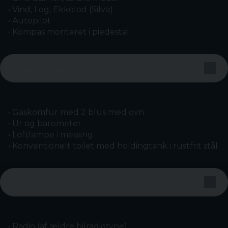
• Vind, Log, Ekkolod (Silva)
• Autopilot
• Kompas monteret i piedestal
Interiør & Komfort
• Gaskomfur med 2 blus med ovn
• Ur og barometer
• Loftlampe i messing
• Konventionelt toilet med holdingtank i rustfrit stål
Underholdning
• Radio (af ældre bilradiotype)