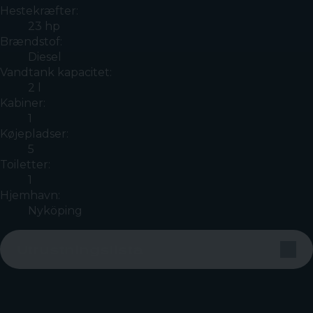
Hestekræfter:
23 hp
Brændstof:
Diesel
Vandtank kapacitet:
2 l
Kabiner:
1
Køjepladser:
5
Toiletter:
1
Hjemhavn:
Nyköping
Utrustningslista