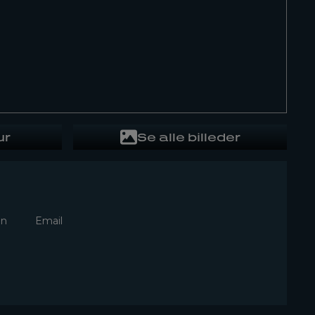
ur
Se alle billeder
In
Email