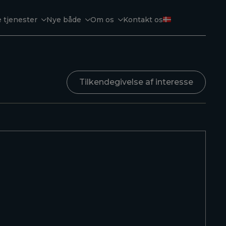
 tjenester
Nye både
Om os
Kontakt os
Tilkendegivelse af interesse