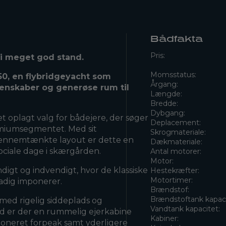
Bådfakta
Pris:
t i meget god stand.
Momsstatus:
50, en flybridgeyacht som
Årgang:
egenskaber og generøse rum til
Længde:
Bredde:
Dybgang:
t oplagt valg for bådejere, der søger
Deplacement:
emiumsegmentet. Med sit
Skrogmateriale:
gennemtænkte layout er dette en
Dækmateriale:
sociale dage i skærgården.
Antal motorer:
Motor:
igt og indvendigt, hvor de klassiske
Hestekræfter:
Motortimer:
adig imponerer.
Brændstof:
Brændstoftank kapaci
med rigelig siddeplads og
Vandtank kapacitet:
 er der en rummelig ejerkabine
Kabiner:
tioneret forpeak samt yderligere