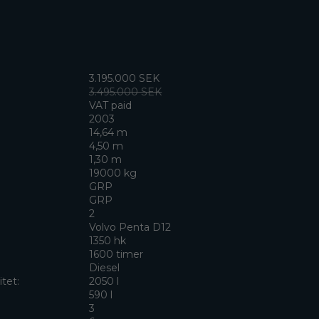
3.195.000 SEK
3.495.000 SEK
VAT paid
2003
14,64 m
4,50 m
1,30 m
19000 kg
GRP
GRP
2
Volvo Penta D12
1350 hk
1600 timer
Diesel
tet:
2050 l
590 l
3