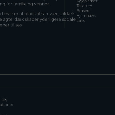
Køjepladser:
ng for familie og venner.
Toiletter:
Brusere:
 masser af plads til samvær, soldæk
Hjemhavn:
re agterdæk skaber yderligere sociale
Land:
er til søs.
 hk)
ationer
)