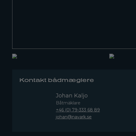
Kontakt bådmæglere
Johan Kaljo
Båtmäklare
+46 (0) 79-333 68 89
johan@navark.se