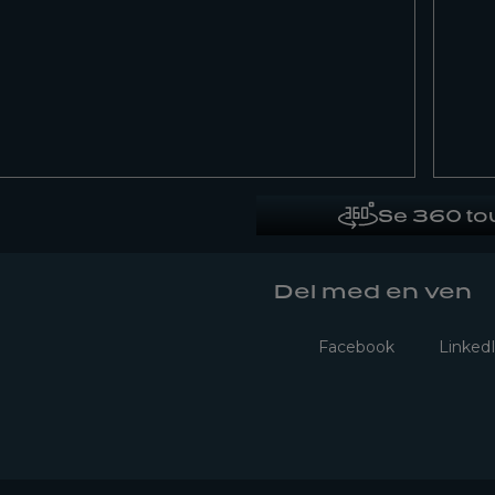
Se 360 to
Del med en ven
Facebook
Linked