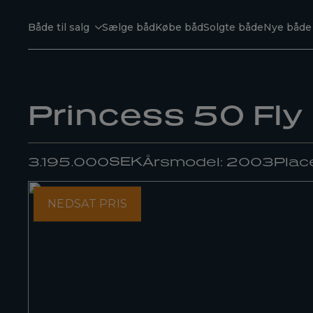
Både til salg
Sælge båd
Købe båd
Solgte både
Nye både
Princess 50 Fly
SEK
3.195.000
Årsmodel: 2003
Plac
NEDSAT PRIS