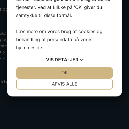
tjenester. Ved at klikke på 'OK' giver du
og toiletter.
samtykke til disse formål.
Læs mere om vores brug af cookies og
 badeværelse
g og eget badeværelse
behandling af persondata på vores
jeseng)
hjemmeside.
ry Gloss)
æder
VIS
DETALJER
JA
NEJ
OK
JA
NEJ
NØDVENDIGE
PRÆFERENCER
 grill
AFVIS ALLE
JA
NEJ
JA
NEJ
MARKETING
STATISTIK