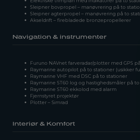
Elektriske trimplan med indikatorer på to stat
Sleipner bovpropel – manøvrering på to stati
Sleipner agterpropel – manøvrering på to stat
Akseldrift – firebladede bronzepropellerer
Navigation & instrumenter
Furuno NAVnet farveradar/plotter med GPS på 
Raymarine autopilot på to stationer (usikker f
Raymarine VHF med DSC på to stationer
Raymarine ST60 log og hastighedsmåler på to 
Raymarine ST60 ekkolod med alarm
Fjernstyret projektør
Plotter – Simrad
Interiør & Komfort