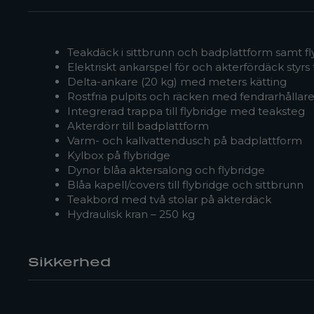
Teakdäck i sittbrunn och badplattform samt fl
Elektriskt ankarspel för och akterfördäck styrs 
Delta-ankare (20 kg) med meters kätting
Rostfria pulpits och räcken med fendrarhållar
Integrerad trappa till flybridge med teaksteg
Akterdörr till badplattform
Varm- och kallvattendusch på badplattform
Kylbox på flybridge
Dynor blåa aktersalong och flybridge
Blåa kapell/covers till flybridge och sittbrunn
Teakbord med två stolar på akterdäck
Hydraulisk kran – 250 kg
Sikkerhed