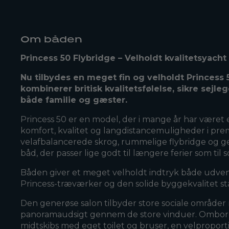
Om båden
Princess 50 Flybridge – Velholdt kvalitetsyach
Nu tilbydes en meget fin og velholdt Princess 
kombinerer britisk kvalitetsfølelse, sikre sejl
både familie og gæster.
Princess 50 er en model, der i mange år har været e
komfort, kvalitet og langdistancemuligheder i pr
velafbalancerede skrog, rummelige flybridge og 
båd, der passer lige godt til længere ferier som til 
Båden giver et meget velholdt indtryk både udvend
Princess-træværker og den solide byggekvalitet st
Den generøse salon tilbyder store sociale områder 
panoramaudsigt gennem de store vinduer. Ombord
midtskibs med eget toilet og bruser, en velpropor