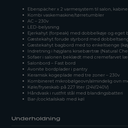
Eberspächer x 2 varmesystem til salon, kabiner 
Kombi vaskemaskine/tørretumbler
AC – 230v
LED-belysning
Ejerkahyt (forpeak) med dobbelkøje og eget
Gæstekahyt forude styrbord med dobbeltsen
Gæstekahyt bagbord med to enkeltsenge (kø
Indretning i højglans kirsebærtræ (Natural Cher
Sofaer i salonen beklædt med cremefarvet l
Salonbord – Fast bord
Avonite bordplader i pantry
Keramisk kogeplade med tre zoner – 230v
Kombineret mikrobølgeovn/almindelig ovn med
Køle/fryseskab på 227 liter (24V/240V)
Håndvask i rustfrit stål med blandingsbatteri
Bar-/cocktailskab med køl
Underholdning