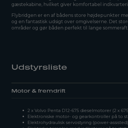
gæstekabine, hvilket giver komfortabel indkvarteri
Flybridgen er en af bådens store højdepunkter med
og en fantastisk udsigt over omgivelserne. Det sto
områder og gør båden perfekt til lange sommeraften
Udstyrsliste
Motor & fremdrift
2 x Volvo Penta D12-675 dieselmotorer (2 x 675
Elektroniske motor- og gearkontroller på to st
Elektrohydraulisk servostyring (power-assisted