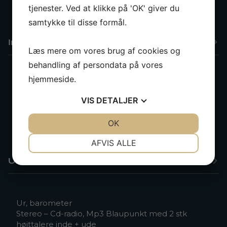
tjenester. Ved at klikke på 'OK' giver du
Navtex
samtykke til disse formål.
Interiør & Komfort
Læs mere om vores brug af cookies og
behandling af persondata på vores
hjemmeside.
Køleboks + ekstra fryser
Rustfri davider
VIS
DETALJER
Udenbordsmotorbeslag
2,9 m gummibåd + 3,5 hk udenbordsmotor, 2014
JA
NEJ
OK
JA
NEJ
Bruser monteret på agterspejl
NØDVENDIGE
PRÆFERENCER
AFVIS ALLE
JA
NEJ
JA
NEJ
Underholdning
MARKETING
STATISTIK
Ur, barometer
Stereo – Cd-radio, Mp3 Blaupunkt med 2 stk
højttalere inde + ude