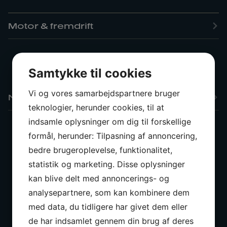
Motor & fremdrift
Varmer Eberspächer Airtronik D5
Samtykke til cookies
Eco Simens vandmager 60 l/h
Vi og vores samarbejdspartnere bruger
Navigation & instrumenter
teknologier, herunder cookies, til at
indsamle oplysninger om dig til forskellige
formål, herunder: Tilpasning af annoncering,
Raymarine ST70 log, lod, vindsinstrument
bedre brugeroplevelse, funktionalitet,
monteret ved nedgang.+ multi i nav
Ekstra fjernbetjening til instrument på
statistik og marketing. Disse oplysninger
styrepiedestal
kan blive delt med annoncerings- og
Autopilot Raymarine med ST8001 display inde +
analysepartnere, som kan kombinere dem
6001 ude
VHF radio Raymarine 240E med ekstra håndsæt i
med data, du tidligere har givet dem eller
cockpittet
de har indsamlet gennem din brug af deres
AIS Raymarine 650 (sender-modtager)