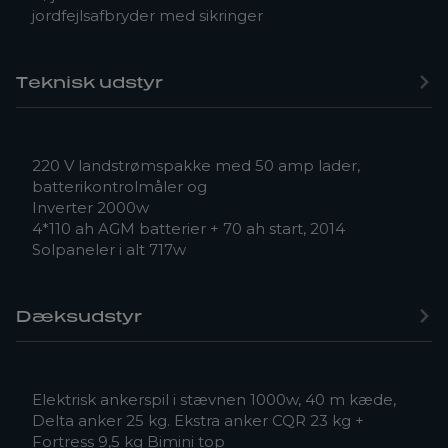
jordfejlsafbryder med sikringer
Teknisk udstyr
220 V landstrømspakke med 50 amp lader,
batterikontrolmåler og
Inverter 2000w
4*110 ah AGM batterier + 70 ah start, 2014
Solpaneler i alt 717w
Dæksudstyr
Elektrisk ankerspil i stævnen 1000w, 40 m kæde,
Delta anker 25 kg. Ekstra anker CQR 23 kg +
Fortress 9,5 kg Bimini top