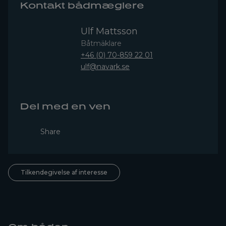
Kontakt bådmæglere
Ulf Mattsson
Båtmäklare
+46 (0) 70-859 22 01
ulf@navark.se
Del med en ven
Share
Tilkendegivelse af interesse