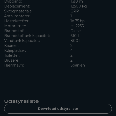
Dybgang:
1.80 m
Deplacement:
12500 kg
Skrogmateriale:
GRP
Antal motorer:
1
Hestekræfter:
1x 75 hp
Motortimer:
ca 2235
Brændstof:
Diesel
Brændstoftank kapacitet:
610 L
Vandtank kapacitet:
800 L
Kabiner:
2
Køjepladser:
4
Toiletter:
2
Brusere:
2
Hjemhavn:
Spanien
Udstyrsliste
Download udstyrsliste