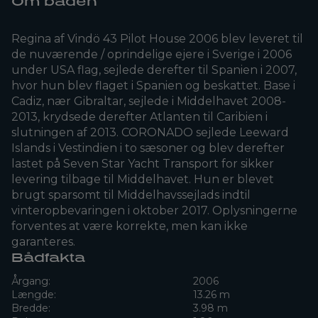
Om båden
Regina af Vindö 43 Pilot House 2006 blev leveret til
de nuværende / oprindelige ejere i Sverige i 2006
under USA flag, sejlede derefter til Spanien i 2007,
hvor hun blev flaget i Spanien og beskattet. Base i
Cadiz, nær Gibraltar, sejlede i Middelhavet 2008-
2013, krydsede derefter Atlanten til Caribien i
slutningen af 2013. CORONADO sejlede Leeward
Islands i Vestindien i to sæsoner og blev derefter
lastet på Seven Star Yacht Transport for sikker
levering tilbage til Middelhavet. Hun er blevet
brugt sparsomt til Middelhavssejlads indtil
vinteropbevaringen i oktober 2017. Oplysningerne
forventes at være korrekte, men kan ikke
garanteres.
Bådfakta
Årgang:
2006
Længde:
13.26 m
Bredde:
3.98 m