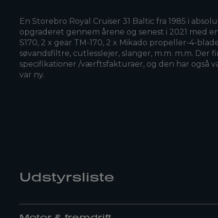
En Storebro Royal Cruiser 31 Baltic fra 1985 i absol
opgraderet gennem årene og senest i 2021 med en he
S170, 2 x gear TM-170, 2 x Mikado propeller-4-blade
søvandsfiltre, cutlesslejer, slanger, m.m. m.m. Der 
specifikationer /værftsfakturaer, og den har også
var ny.
Udstyrsliste
Motor & fremdrift