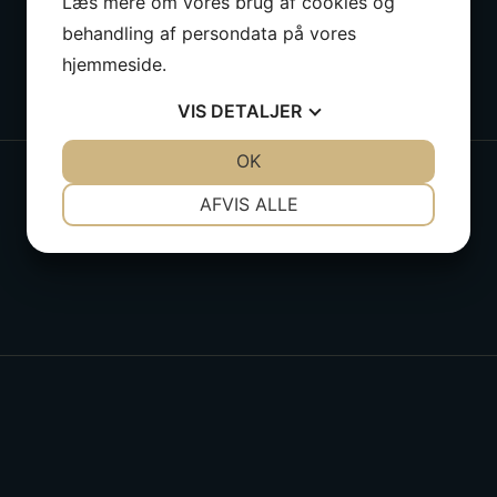
Læs mere om vores brug af cookies og
behandling af persondata på vores
hjemmeside.
VIS
DETALJER
JA
NEJ
OK
JA
NEJ
NØDVENDIGE
PRÆFERENCER
AFVIS ALLE
JA
NEJ
JA
NEJ
MARKETING
STATISTIK