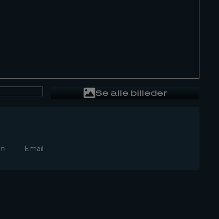
Se alle billeder
In
Email