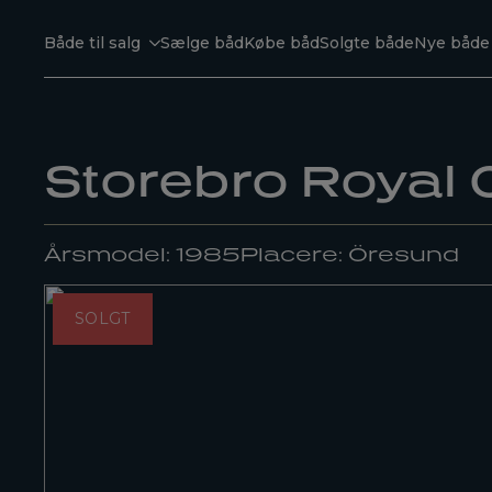
Både til salg
Sælge båd
Købe båd
Solgte både
Nye både
Storebro Royal C
Årsmodel: 1985
Placere: Öresund
SOLGT