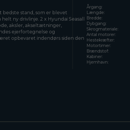
Årgang:
ut bedste stand, som er blevet
Længde:
Bredde:
lt ny drivlinje. 2 x Hyundai Seasall
Dybgang:
de, aksler, akseltætninger,
Skrogmateriale:
findes ejerfortegnelse og
Antal motorer:
 været opbevaret indendørs siden den
Hestekræfter:
Motortimer:
Brændstof:
Kabiner:
Hjemhavn: