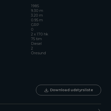
1985
9.30 m
3.20 m
0.95 m
GRP
0
2 x 170 hk
75 tim
Diesel
2
Öresund
Download udstyrsliste