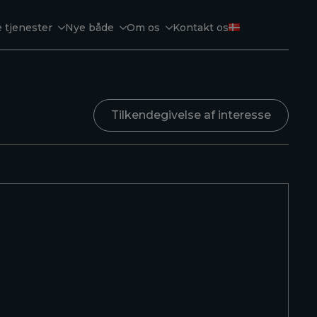
 tjenester
Nye både
Om os
Kontakt os
Tilkendegivelse af interesse