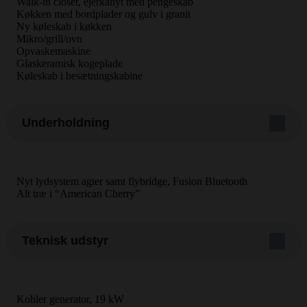
Walk-in closet, ejerkahyt med pengeskab
Køkken med bordplader og gulv i granit
Ny køleskab i køkken
Mikro/grill/ovn
Opvaskemaskine
Glaskeramisk kogeplade
Køleskab i besætningskabine
Underholdning
Nyt lydsystem agter samt flybridge, Fusion Bluetooth
Alt træ i “American Cherry”
Teknisk udstyr
Kohler generator, 19 kW