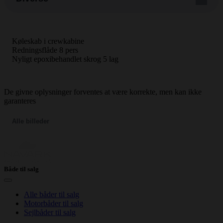
Køleskab i crewkabine
Redningsflåde 8 pers
Nyligt epoxibehandlet skrog 5 lag
De givne oplysninger forventes at være korrekte, men kan ikke
garanteres
Alle billeder
Både til salg
Alle båder til salg
Motorbåder til salg
Sejlbåder til salg