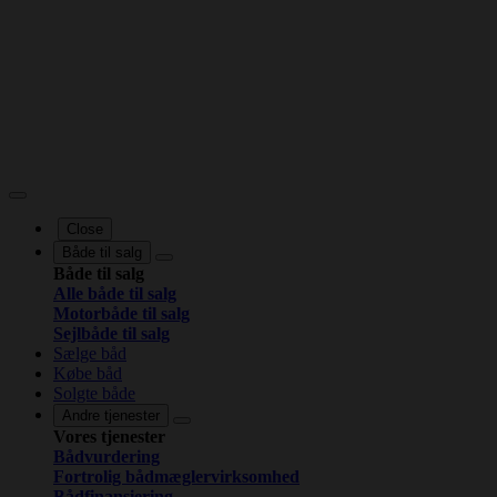
Close
Både til salg
Både til salg
Alle både til salg
Motorbåde til salg
Sejlbåde til salg
Sælge båd
Købe båd
Solgte både
Andre tjenester
Vores tjenester
Bådvurdering
Fortrolig bådmæglervirksomhed
Bådfinansiering