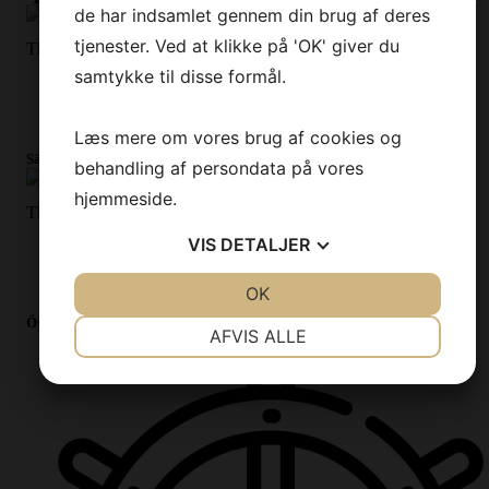
de har indsamlet gennem din brug af deres
tjenester. Ved at klikke på 'OK' giver du
This is
more
rich text.
samtykke til disse formål.
I am a list
Lists are cool
Læs mere om vores brug af cookies og
Säkerhet
behandling af persondata på vores
hjemmeside.
This is
more
rich text.
VIS
DETALJER
I am a list
Lists are cool
JA
NEJ
OK
JA
NEJ
Övrigt
NØDVENDIGE
PRÆFERENCER
AFVIS ALLE
JA
NEJ
JA
NEJ
MARKETING
STATISTIK