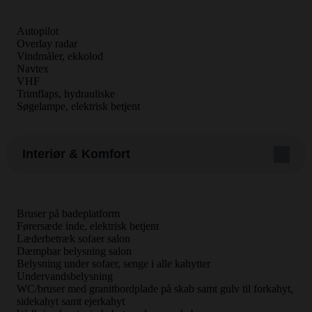
Autopilot
Overlay radar
Vindmåler, ekkolod
Navtex
VHF
Trimflaps, hydrauliske
Søgelampe, elektrisk betjent
Interiør & Komfort
Bruser på badeplatform
Førersæde inde, elektrisk betjent
Læderbetræk sofaer salon
Dæmpbar belysning salon
Belysning under sofaer, senge i alle kahytter
Undervandsbelysning
WC/bruser med granitbordplade på skab samt gulv til forkahyt,
sidekahyt samt ejerkahyt