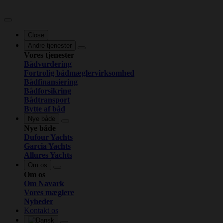
Close
Andre tjenester
Vores tjenester
Bådvurdering
Fortrolig bådmæglervirksomhed
Bådfinansiering
Bådforsikring
Bådtransport
Bytte af båd
Nye både
Nye både
Dufour Yachts
Garcia Yachts
Allures Yachts
Om os
Om os
Om Navark
Vores mæglere
Nyheder
Kontakt os