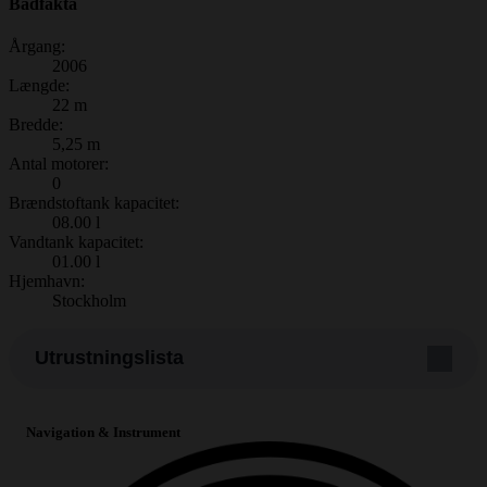
Bådfakta
Årgang:
2006
Længde:
22 m
Bredde:
5,25 m
Antal motorer:
0
Brændstoftank kapacitet:
08.00 l
Vandtank kapacitet:
01.00 l
Hjemhavn:
Stockholm
Utrustningslista
Navigation & Instrument