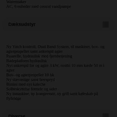
Watermaker
AC, 6 enheder med central vandpumpe
Dæksudstyr
Ny Yatch kontroll, Dual Band System, til maskiner, bov- og
agterpropeller samt ankerspil agter
Pasarelle, hydraulisk med fjernbetjening
Badeplatform hydraulisk
Nyt ankerspil for og agter 3 kW, rustfri 10 mm kæde 50 m i
agter
Bov- og agterpropeller 10 hk
Ny stævnstige samt bovspryd
Bimini med nyt kaleche
Solbeskyttelse forrude og sider
Ny ismaskine, ny kompressor, ny grill samt køleskab på
flybridge
Diverse