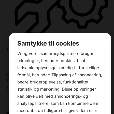
Samtykke til cookies
This is
more
rich text.
Vi og vores samarbejdspartnere bruger
I am a list
teknologier, herunder cookies, til at
Lists are cool
indsamle oplysninger om dig til forskellige
formål, herunder: Tilpasning af annoncering,
Däcksutrustning
bedre brugeroplevelse, funktionalitet,
This is
more
rich text.
statistik og marketing. Disse oplysninger
I am a list
kan blive delt med annoncerings- og
analysepartnere, som kan kombinere dem
Lists are cool
med data, du tidligere har givet dem eller
Intresseanmälan
Segel & Rigg