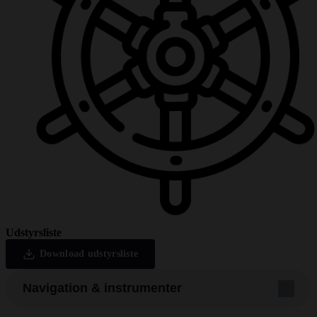
Udstyrsliste
Download udstyrsliste
Navigation & instrumenter