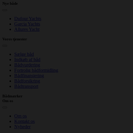
Nye både
Dufour Yachts
Garcia Yachts
Allures Yacht
Vores tjenester
Sælge båd
Indkøb af båd
Bådvurdering
Fortrolig bådformidling
Bådfinansiering
Bådforsikring
Bådtransport
Bådmærker
Om os
Om os
Kontakt os
Nyheder