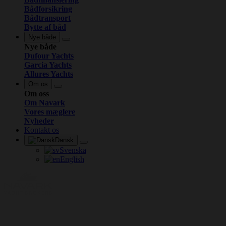
Bådforsikring
Bådtransport
Bytte af båd
Nye både
Nye både
Dufour Yachts
Garcia Yachts
Allures Yachts
Om os
Om oss
Om Navark
Vores mæglere
Nyheder
Kontakt os
Dansk
Svenska
English