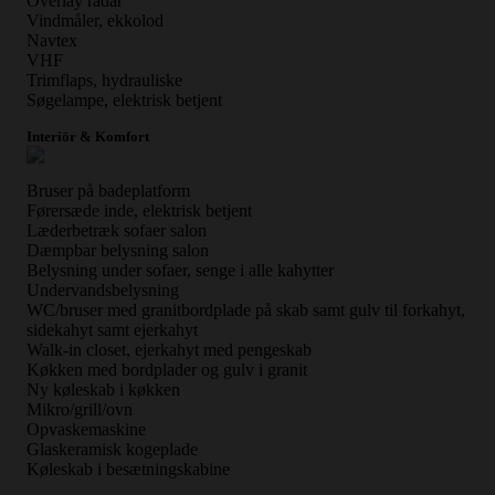
Overlay radar
Vindmåler, ekkolod
Navtex
VHF
Trimflaps, hydrauliske
Søgelampe, elektrisk betjent
Interiör & Komfort
Bruser på badeplatform
Førersæde inde, elektrisk betjent
Læderbetræk sofaer salon
Dæmpbar belysning salon
Belysning under sofaer, senge i alle kahytter
Undervandsbelysning
WC/bruser med granitbordplade på skab samt gulv til forkahyt,
sidekahyt samt ejerkahyt
Walk-in closet, ejerkahyt med pengeskab
Køkken med bordplader og gulv i granit
Ny køleskab i køkken
Mikro/grill/ovn
Opvaskemaskine
Glaskeramisk kogeplade
Køleskab i besætningskabine