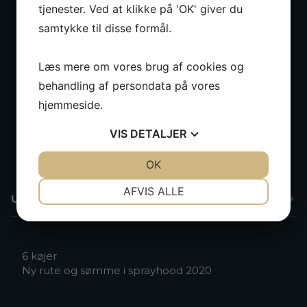
tjenester. Ved at klikke på 'OK' giver du
samtykke til disse formål.
Smukt udskåret rorpind
Cockpitbord (samme som i kahytten)
Læs mere om vores brug af cookies og
Meget fin og sparsomt brugt sprayhood med
vinduer på siderne og foran over sprayhood.
behandling af persondata på vores
Sprayhooden dækker også agterkahytten, så det
hjemmeside.
er muligt at gå tørskoet mellem for- og
agterkahytten i dårligt vejr.
VIS
DETALJER
Indvendigt
Toilet (Sealock) med tank samt tømning i havet
JA
NEJ
OK
JA
NEJ
NØDVENDIGE
PRÆFERENCER
AFVIS ALLE
Underholdning
JA
NEJ
JA
NEJ
MARKETING
STATISTIK
6 køjer
Ny rute og sømme i sprayhood 2020