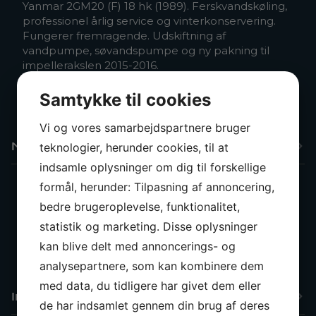
Yanmar 2GM20 (F) 18 hk (1989). Ferskvandskøling,
professionel årlig service og vinterkonservering.
Fungerer fremragende. Udskiftning af
vandpumpe, søvandspumpe og ny pakning til
impellerakslen 2015-2016.
Bælg x 2 udskiftet 2020
Wallas dieselvarmer
Samtykke til cookies
Rustfri vand- og dieseltanke
Vi og vores samarbejdspartnere bruger
Navigation & instrumenter
teknologier, herunder cookies, til at
indsamle oplysninger om dig til forskellige
formål, herunder: Tilpasning af annoncering,
GPS med log (Garmin GPSMAP 2006/2010, GPS17)
bedre brugeroplevelse, funktionalitet,
Kompas
statistik og marketing. Disse oplysninger
VHF
kan blive delt med annoncerings- og
Lanterners
analysepartnere, som kan kombinere dem
med data, du tidligere har givet dem eller
Interiør & Komfort
de har indsamlet gennem din brug af deres