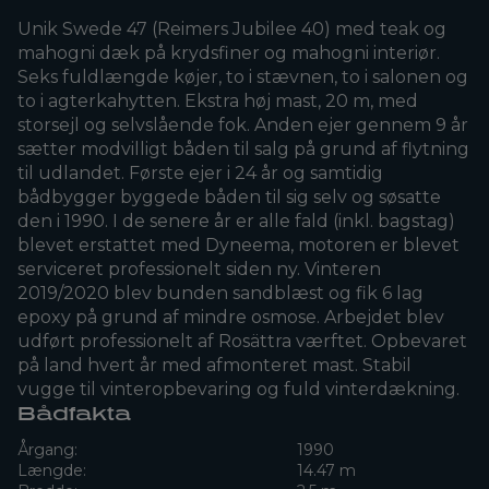
Unik Swede 47 (Reimers Jubilee 40) med teak og
mahogni dæk på krydsfiner og mahogni interiør.
Seks fuldlængde køjer, to i stævnen, to i salonen og
to i agterkahytten. Ekstra høj mast, 20 m, med
storsejl og selvslående fok. Anden ejer gennem 9 år
sætter modvilligt båden til salg på grund af flytning
til udlandet. Første ejer i 24 år og samtidig
bådbygger byggede båden til sig selv og søsatte
den i 1990. I de senere år er alle fald (inkl. bagstag)
blevet erstattet med Dyneema, motoren er blevet
serviceret professionelt siden ny. Vinteren
2019/2020 blev bunden sandblæst og fik 6 lag
epoxy på grund af mindre osmose. Arbejdet blev
udført professionelt af Rosättra værftet. Opbevaret
på land hvert år med afmonteret mast. Stabil
vugge til vinteropbevaring og fuld vinterdækning.
Bådfakta
Årgang:
1990
Længde:
14.47 m