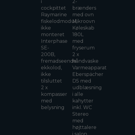
i
2-
cockpittet
brænders
Raymarine
med ovn
fiskelodmodul,
Mikroovn
ikke
Køleskab
monteret
180L
Interphase
med
SE-
fryserum
200B,
2 x
fremadseende
håndvaske
ekkolod,
Varmeapparat
ikke
Eberspächer
tilsluttet
D5 med
2 x
udblæsning
kompasser
i alle
med
kahytter
belysning
inkl. WC
Stereo
med
højttalere
i salon