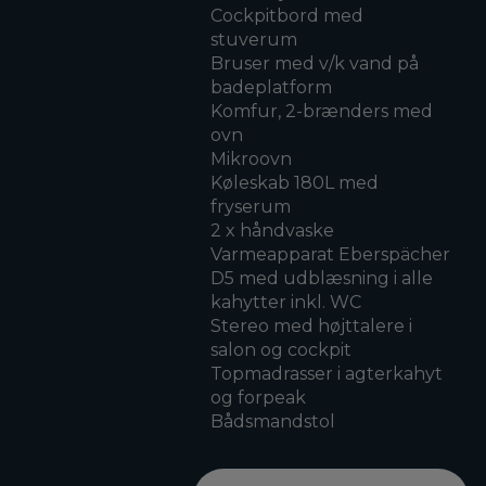
Cockpitbord med
stuverum
Bruser med v/k vand på
badeplatform
Komfur, 2-brænders med
ovn
Mikroovn
Køleskab 180L med
fryserum
2 x håndvaske
Varmeapparat Eberspächer
D5 med udblæsning i alle
kahytter inkl. WC
Stereo med højttalere i
salon og cockpit
Topmadrasser i agterkahyt
og forpeak
Bådsmandstol