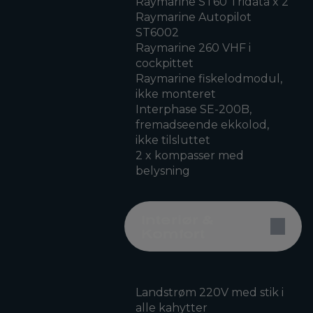
Raymarine ST60 Tridata x 2
Raymarine Autopilot
ST6002
Raymarine 260 VHF i
cockpittet
Raymarine fiskelodmodul,
ikke monteret
Interphase SE-200B,
fremadseende ekkolod,
ikke tilsluttet
2 x kompasser med
belysning
Interiør &
Komfort
Landstrøm 220V med stik i
alle kahytter