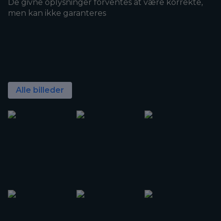
De givne oplysninger forventes at være korrekte,
men kan ikke garanteres
Alle billeder