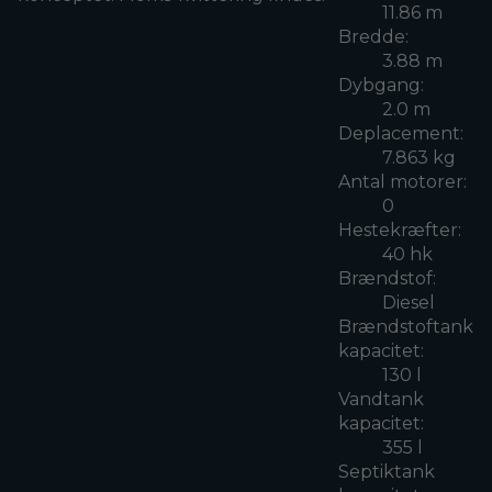
11.86 m
Bredde:
3.88 m
Dybgang:
2.0 m
Deplacement:
7.863 kg
Antal motorer:
0
Hestekræfter:
40 hk
Brændstof:
Diesel
Brændstoftank
kapacitet:
130 l
Vandtank
kapacitet:
355 l
Septiktank