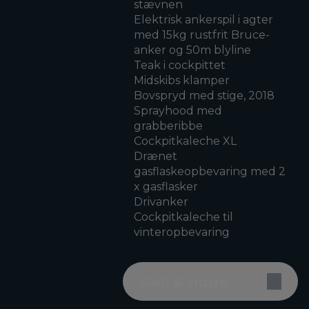
stævnen
Elektrisk ankerspil i agter
med 15kg rustfrit Bruce-
anker og 50m blyline
Teak i cockpittet
Midskibs klamper
Bovspryd med stige, 2018
Sprayhood med
grabberibbe
Cockpitkaleche XL
Drænet
gasflaskeopbevaring med 2
x gasflasker
Drivanker
Cockpitkaleche til
vinteropbevaring
Sejl & rigge