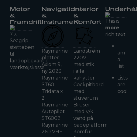
Motor
Navigation
Interiör
Underhål
&
&
&
This is
Framdrift
Instrument
Komfort
more
7 x
rich text.
Seagrip
I
støtteben
Raymarine
Landstrøm
am
til
plotter
220V
a
landopbevaring
Axiom 9,
med stik
list
Værktøjskasse
ny 2023
i alle
Raymarine
kahytter
Lists
ST60
Cockpitbord
are
Tridata x
med
cool
2
stuverum
Raymarine
Bruser
Autopilot
med v/k
ST6002
vand på
Raymarine
badeplatform
260 VHF
Komfur,