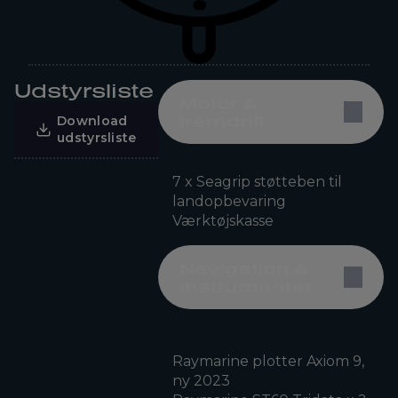
Udstyrsliste
Motor &
fremdrift
Download
udstyrsliste
7 x Seagrip støtteben til
landopbevaring
Værktøjskasse
Navigation &
instrumenter
Raymarine plotter Axiom 9,
ny 2023