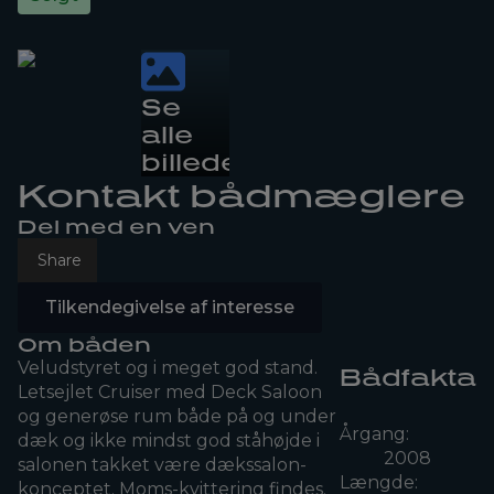
Se
alle
billeder
Kontakt bådmæglere
Del med en ven
Share
Tilkendegivelse af interesse
Om båden
Veludstyret og i meget god stand.
Bådfakta
Letsejlet Cruiser med Deck Saloon
og generøse rum både på og under
Årgang:
dæk og ikke mindst god ståhøjde i
2008
salonen takket være dækssalon-
Længde:
konceptet. Moms-kvittering findes.