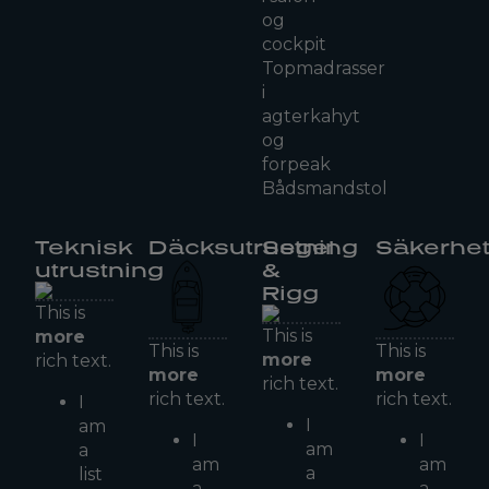
og
cockpit
Topmadrasser
i
agterkahyt
og
forpeak
Bådsmandstol
Teknisk
Däcksutrustning
Segel
Säkerhe
utrustning
&
Rigg
This is
This is
more
This is
This is
more
rich text.
more
more
rich text.
rich text.
rich text.
I
I
am
I
I
am
a
am
am
a
list
a
a