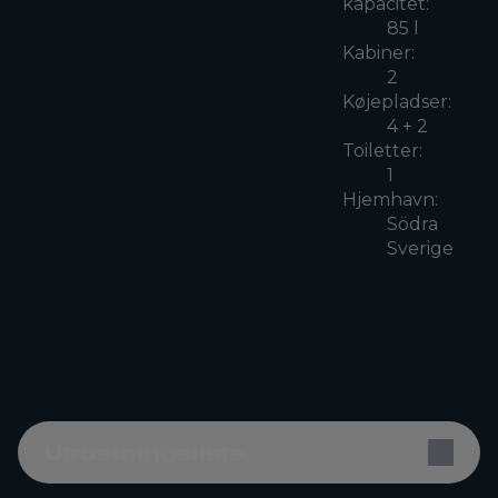
kapacitet:
85 l
Kabiner:
2
Køjepladser:
4 + 2
Toiletter:
1
Hjemhavn:
Södra
Sverige
Utrustningslista