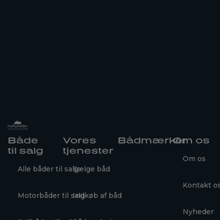
Både
Vores
Bådmærker
Om os
til salg
tjenester
Om os
Alle båder til salg
Sælge båd
Kontakt o
Motorbåder til salg
Indkøb af båd
Nyheder