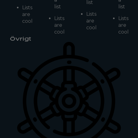
list
list
list
Lists
Lists
are
Lists
Lists
are
cool
are
are
cool
cool
cool
Övrigt